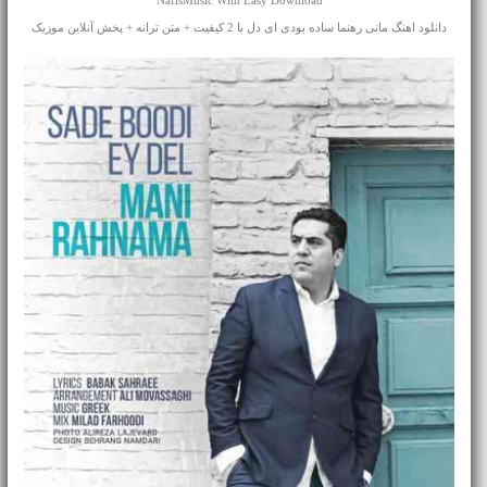
NafisMusic With Easy Download
دانلود اهنگ مانی رهنما ساده بودی ای دل با 2 کیفیت + متن ترانه + پخش آنلاین موزیک