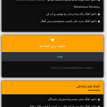
Bebakhsham Khodamo
دانلود آهنگ راک رضا یزدانی یخ تنهاییم رو آب کن
دانلود آهنگ جديد علی یاسینی نمیخواستم و متن آهنگ
محبوب ترین آهنگ ها
هفته
Sorry, no posts matched your criteria.
آهنگ های تصادفی
دانلود آهنگ سنتی محمدرضا شجریان دلشدگان
دانلود آهنگ شاد مهرزاد امیرخانی رو راست با کیفیت 128 و 320