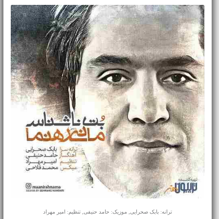
ترانه: بابک صحرایی, موزیک: حامد حنیفی, تنظیم: امیر مهراد