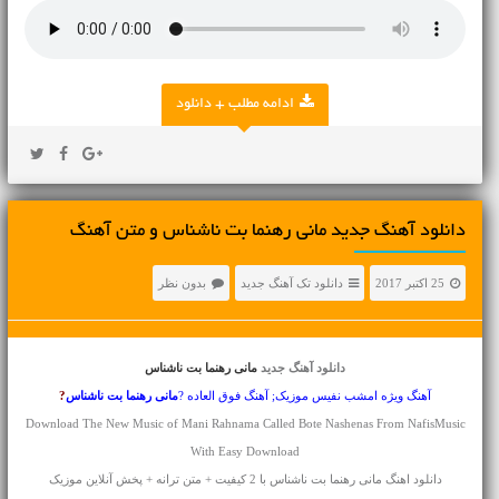
ادامه مطلب + دانلود
دانلود آهنگ جديد مانی رهنما بت ناشناس و متن آهنگ
25 اکتبر 2017
دانلود تک آهنگ جدید
بدون نظر
دانلود آهنگ جدید
مانی رهنما بت ناشناس
آهنگ ویژه امشب نفیس موزیک; آهنگ فوق العاده ?
مانی رهنما
بت ناشناس
?
Download The New Music of Mani Rahnama Called Bote Nashenas From NafisMusic
With Easy Download
دانلود اهنگ مانی رهنما بت ناشناس با 2 کیفیت + متن ترانه + پخش آنلاین موزیک