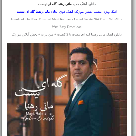
دانلود آهنگ جدید
مانی رهنما گله ای نیست
آهنگ ویژه امشب نفیس موزیک; آهنگ فوق العاده
مانی رهنما
گله ای نیست
Download The New Music of Mani Rahnama Called Geleie Nist From NafisMusic
With Easy Download
دانلود اهنگ مانی رهنما گله ای نیست با 2 کیفیت + متن ترانه + پخش آنلاین موزیک