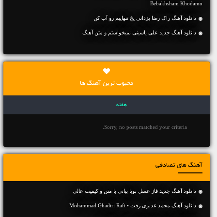
Bebakhsham Khodamo
دانلود آهنگ راک رضا یزدانی یخ تنهاییم رو آب کن
دانلود آهنگ جديد علی یاسینی نمیخواستم و متن آهنگ
محبوب ترین آهنگ ها
هفته
Sorry, no posts matched your criteria.
آهنگ های تصادفی
دانلود آهنگ جديد فاز عسل پویا بیاتی با متن و کیفیت عالی
دانلود آهنگ محمد غدیری رفت • Mohammad Ghadiri Raft