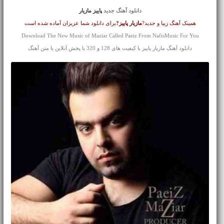
دانلود آهنگ جدید
پاییز مازیار
همینک آهنگ زیبا و جدید?
مازیار
پاییز?
برای دانلود شما عزیزان آماده شده است
Download The New Music of Maziar Called Paeiz From NafisMusic For You
دانلود آهنگ مازیار پاییز با کیفیت های 128 و 320 با پخش آنلاین با متن آهنگ