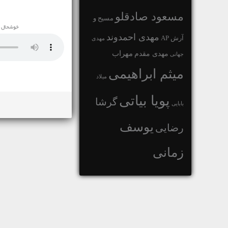
مسعود صادقلو
مسیح و
خوشحال می
مهدی احمدوند
آرش AP
مهدی
مهراب
مهدی مقدم
جهانی
میثم ابراهیمی
میلاد
پویا بیاتی
گرشا
بابایی
یوسف
رضایی
زمانی