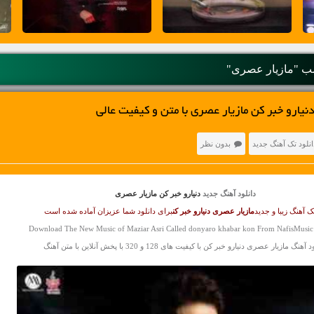
 "مازیار عصری"
نیارو خبر کن مازیار عصری با متن و کیفیت عالی
انلود تک آهنگ جدید
بدون نظر
دانلود آهنگ جدید
دنیارو خبر کن مازیار عصری
ک آهنگ زیبا و جدید
مازیار عصری
دنیارو خبر کن
برای دانلود شما عزیزان آماده شده است
Download The New Music of Maziar Asri Called donyaro khabar kon From NafisMusic
آهنگ مازیار عصری دنیارو خبر کن با کیفیت های 128 و 320 با پخش آنلاین با متن آهنگ