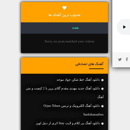
محبوب ترین آهنگ ها
هفته
Sorry, no posts matched your criteria.
آهنگ های تصادفی
دانلود آهنگ خط شکن جواد موحد
دانلود آهنگ جديد مهدی مقدم گلای پرپر با 2 کیفیت و متن
آهنگ
دانلود آهنگ الکترونیک و ترنس Orjan Nilsen
Sankthansaften
دانلود آهنگ بی کلام و لایت Stay اثری از دنیل لوپز