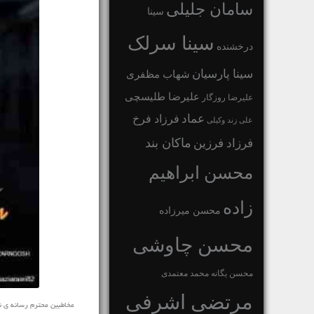
سامان جلیلی
سینا
سینا سرلک
درخشنده
سینا پارسیان
شهاب مظفری
علیرضا طلیسچی
علیرضا روزگار
عماد
فرزاد فرخ
علی زند وکیلی
ماکان بند
فرزاد فرزین
محسن ابراهیم
زاده
محسن میرزاده
محسن چاوشی
محسن یگانه
محمد معتمدی
مرتضی اشرفی
مخاطبین محترم رسانه ی نفیس م