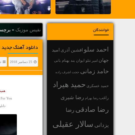
نفیس موزیک
»
برچسب
خوانندگان
دانلود آهنگ جديد د
احمد سلو
افشین آذری
امید
جهان
بهنام بانی
امیر تتلو
ایوان بند
25 دسامبر 2018
د
حامد زمانی
حجت اشرف زاده
حمید هیراد
حمید عسکری
همین
رضا شیری
راغب
رضا بهرام
 For You
دانلود 
رضا صادقی
رضا
سالار عقیلی
یزدانی