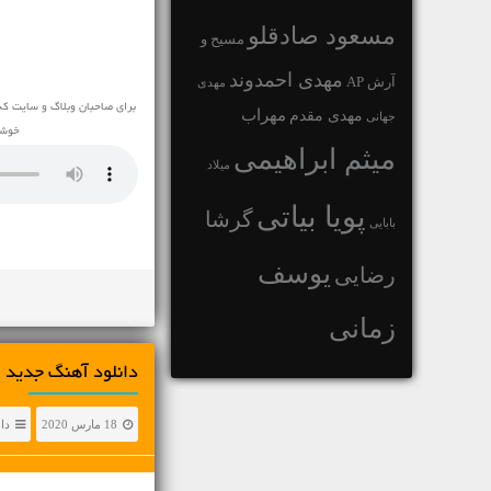
مسعود صادقلو
مسیح و
مهدی احمدوند
آرش AP
مهدی
برای صاحبان وبلاگ و سایت که
مهراب
مهدی مقدم
جهانی
خوشح
میثم ابراهیمی
میلاد
پویا بیاتی
گرشا
بابایی
یوسف
رضایی
زمانی
دانلود آهنگ جديد قاسم افشار
18 مارس 2020
دا