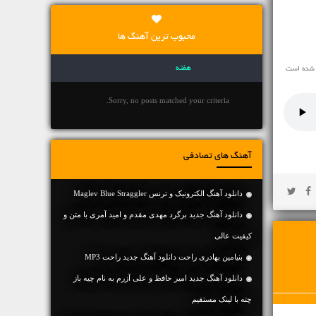
محبوب ترین آهنگ ها
هفته
ه شده است
Sorry, no posts matched your criteria.
آهنگ های تصادفی
دانلود آهنگ الکترونیک و ترنس Maglev Blue Straggler
دانلود آهنگ جديد برگرد مهدی مقدم و امید آمری با متن و
کیفیت عالی
بنیامین بهادری راحت دانلود آهنگ جدید راحت MP3
دانلود آهنگ جديد امیر حافظ و علی آزرم به نام چیه باز
چته با لینک مستقیم