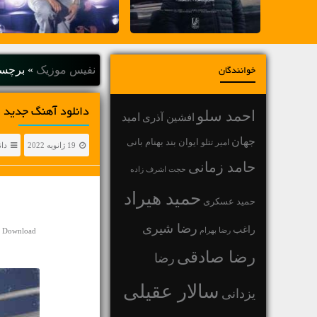
نفیس موزیک
»
برچسب
خوانندگان
دانلود آهنگ جديد 
احمد سلو
افشین آذری
امید
جهان
بهنام بانی
امیر تتلو
ایوان بند
19 ژانویه 2022
دان
حامد زمانی
حجت اشرف زاده
حمید هیراد
حمید عسکری
رضا شیری
راغب
رضا بهرام
y Download
رضا صادقی
رضا
سالار عقیلی
یزدانی