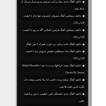
دانلود آهنگ جدید رضا یزدانی میرسم به تو تیتراژ سریال از
یادها رفته
دانلود ریمیکس آهنگ سیروان خسروی تنها نذار با کیفیت
128 و 320
دانلود ریمیکس آهنگ فرامرز اصلانی اگه یه روز با کیفیت
128 و 320
دانلود آهنگ حامد زمانی برد غیرت همراه با متن آهنگ
دانلود آهنگ شاد مصطفی تفتیش عروس زیبا با کیفیت
128 و 320
دانلود آهنگ مجید خراطها دردت به تنم • Majid Kharatha
Dardet Be Tanam
دانلود آهنگ ميشه پرنده باشي اما رها نباشی ميشه دلت
بگيره اسير غصه ها شی
دانلود آهنگ جديد دلبستگی امیر عظیمی با متن و کیفیت
عالی