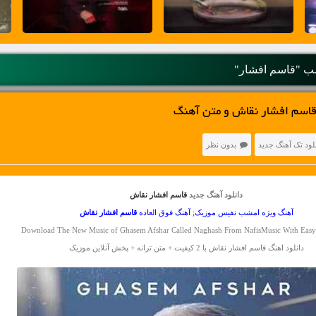
 "قاسم افشار"
قاسم افشار نقاش و متن آهنگ
لود تک آهنگ جدید
بدون نظر
دانلود آهنگ جدید
قاسم افشار نقاش
آهنگ ویژه امشب نفیس موزیک; آهنگ فوق العاده
قاسم افشار
نقاش
Download The New Music of Ghasem Afshar Called Naghash From NafisMusic With Eas
دانلود اهنگ قاسم افشار نقاش با 2 کیفیت + متن ترانه + پخش آنلاین موزیک