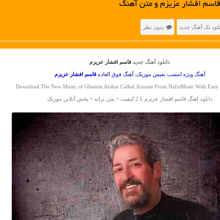
قاسم افشار عزیزم و متن آهنگ
نلود تک آهنگ جدید
بدون نظر
دانلود آهنگ جدید
قاسم افشار عزیزم
آهنگ ویژه امشب نفیس موزیک; آهنگ فوق العاده
قاسم افشار
عزیزم
Download The New Music of Ghasem Afshar Called Azizam From NafisMusic With Eas
دانلود اهنگ قاسم افشار عزیزم با 2 کیفیت + متن ترانه + پخش آنلاین موزیک