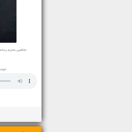
مخاطبین محترم رسانه ی نف
خوشحا