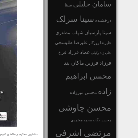
سامان جلیلی
سینا
سینا سرلک
درخشنده
سینا پارسیان
شهاب مظفری
علیرضا طلیسچی
علیرضا روزگار
عماد
فرزاد فرخ
علی زند وکیلی
ماکان بند
فرزاد فرزین
محسن ابراهیم
زاده
محسن میرزاده
محسن چاوشی
محسن یگانه
محمد معتمدی
مرتضی اشرفی
مخاطبین محترم رسانه ی نفیس موزیک