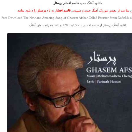
دانلود آهنگ جدید
قاسم افشار پرستار
ن ساعت از نفیس موزیک آهنگ جدید و شنیدنی
قاسم افشار
به نام
پرستار
را دانلود نمایید
Free Download The New and Amazing Song of Ghasem Afshar Called Parastar From NafisMusic
دانلود آهنگ پرستار از قاسم افشار با 2 کیفیت 128 و 320 همراه با متن آهنگ