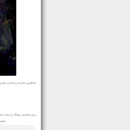
مخاطبین محترم رسانه ی نفیس موزیک
برای صاحبان وبلاگ و سایت که
خوشحا