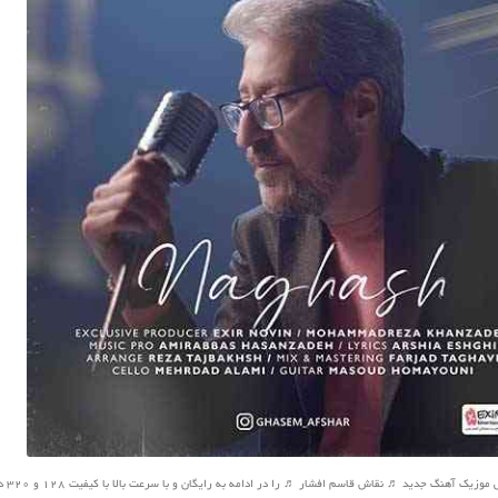
 آهنگ جدید ♬ نقاش قاسم افشار ♬ را در ادامه به رایگان و با سرعت بالا با کیفیت 128 و 320 دانلود کنید