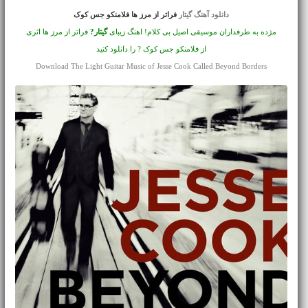
دانلود آهنگ گیتار
فراتر از مرز ها فلامنکو جس کوک
مژده به طرفداران موسیقی اصیل بی کلام! اهنگ زیبای
گیتار?
فراتر از مرز ها اثری
از فلامنکو جس کوک ? را دانلود کنید
Download The Light Guitar Music of Jesse Cook Called Beyond Borders