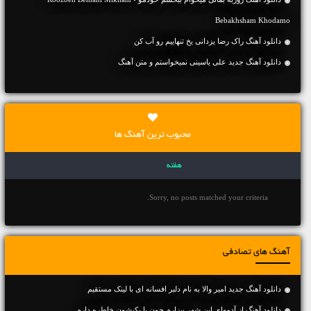
Bebakhsham Khodamo
دانلود آهنگ راک رضا یزدانی یخ تنهاییم رو آب کن
دانلود آهنگ جديد علی یاسینی نمیخواستم و متن آهنگ
محبوب ترین آهنگ ها
هفته
Sorry, no posts matched your criteria.
آهنگ های تصادفی
دانلود آهنگ جديد امیر والا به نام دلبر افسانه ای با لینک مستقیم
دانلود آهنگ از آدمهای این شهر بیزارم چون با یکیشون خاطره دارم