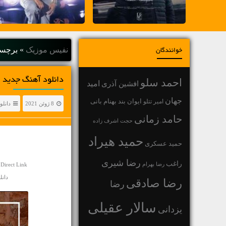
نفیس موزیک
»
برچسب
خوانندگان
دانلود آهنگ جديد ف
احمد سلو
افشین آذری
امید
جهان
بهنام بانی
امیر تتلو
ایوان بند
8 ژوئن 2021
دانلو
حامد زمانی
حجت اشرف زاده
حمید هیراد
حمید عسکری
رضا شیری
راغب
رضا بهرام
Direct Link
دانلود ا
رضا صادقی
رضا
سالار عقیلی
یزدانی