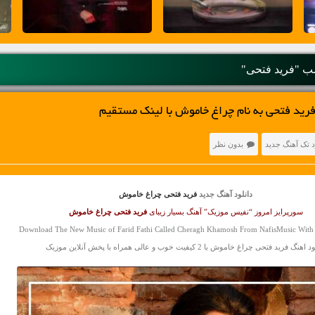
 "فرید فتحی"
رید فتحی به نام چراغ خاموش با لینک مستقیم
د تک آهنگ جدید
بدون نظر
دانلود آهنگ جدید
فرید فتحی چراغ خاموش
سورپرایز امروز “نفیس موزیک” آهنگ بسیار زیبای
فرید فتحی
چراغ خاموش
Download The New Music of Farid Fathi Called Cheragh Khamosh From NafisMusic With 
هنگ فرید فتحی چراغ خاموش با 2 کیفیت خوب و عالی همراه با پخش آنلاین موزیک