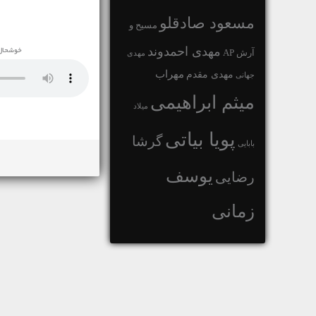
مسعود صادقلو
مسیح و
مهدی احمدوند
خوشحال 
آرش AP
مهدی
مهراب
مهدی مقدم
جهانی
میثم ابراهیمی
میلاد
پویا بیاتی
گرشا
بابایی
یوسف
رضایی
زمانی