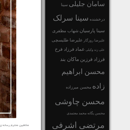
سامان جلیلی
سینا
سینا سرلک
درخشنده
سینا پارسیان
شهاب مظفری
علیرضا طلیسچی
علیرضا روزگار
عماد
فرزاد فرخ
علی زند وکیلی
ماکان بند
فرزاد فرزین
محسن ابراهیم
زاده
محسن میرزاده
محسن چاوشی
محسن یگانه
محمد معتمدی
مرتضی اشرفی
مخاطبین محترم رسانه ی نفیس