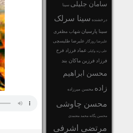
سامان جلیلی
سینا
سینا سرلک
درخشنده
سینا پارسیان
شهاب مظفری
علیرضا طلیسچی
علیرضا روزگار
عماد
فرزاد فرخ
علی زند وکیلی
ماکان بند
فرزاد فرزین
محسن ابراهیم
زاده
محسن میرزاده
محسن چاوشی
محسن یگانه
محمد معتمدی
مرتضی اشرفی