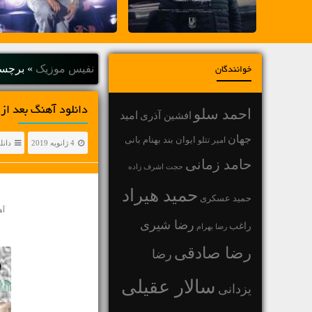
نفیس موزیک
»
برچسب
خوانندگان
دانلود آهنگ بعد از 
احمد سلو
افشین آذری
امید
جهان
بهنام بانی
امیر تتلو
ایوان بند
4 ژانویه 2019
دانل
حامد زمانی
حجت اشرف زاده
حمید هیراد
حمید عسکری
آه
رضا شیری
راغب
رضا بهرام
رضا صادقی
رضا
سالار عقیلی
یزدانی