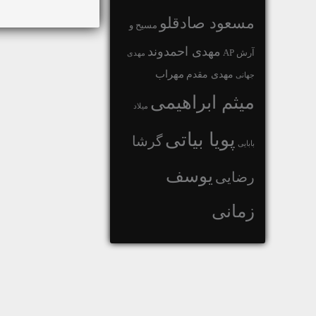
مسعود صادقلو
مسیح و
مهدی احمدوند
آرش AP
مهدی
مهراب
مهدی مقدم
جهانی
میثم ابراهیمی
میلاد
پویا بیاتی
گرشا
بابایی
یوسف
رضایی
زمانی