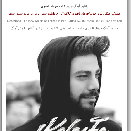
دانلود آهنگ جدید
کلافه فرهاد ناصری
همینک آهنگ زیبا و جدید?
فرهاد ناصری
کلافه?
برای دانلود شما عزیزان آماده شده است
Download The New Music of Farhad Naseri Called Kalafe From NafisMusic For You
دانلود آهنگ فرهاد ناصری کلافه با کیفیت های 128 و 320 با پخش آنلاین با متن آهنگ