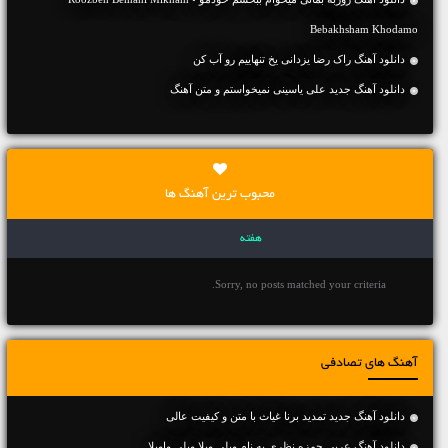
Bebakhsham Khodamo
دانلود آهنگ راک رضا یزدانی یخ تنهاییم رو آب کن
دانلود آهنگ جديد علی یاسینی نمیخواستم و متن آهنگ
محبوب ترین آهنگ ها
هفته
Sorry, no posts matched your criteria.
آهنگ های تصادفی
دانلود آهنگ جديد تمدید برنا غیاث با متن و کیفیت عالی
دانلود آهنگ عربی حمزه نظری به نام ویلی ویلا ویلی واویلا