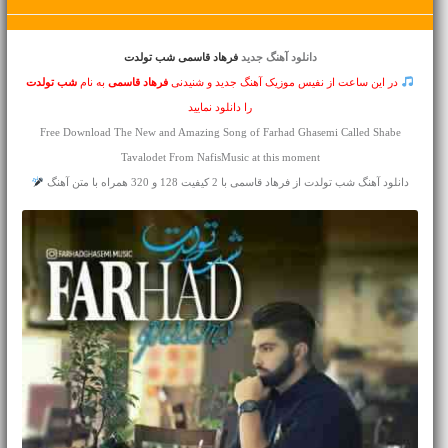
دانلود آهنگ جدید
فرهاد قاسمی شب تولدت
در این ساعت از نفیس موزیک آهنگ جدید و شنیدنی
فرهاد قاسمی
به نام
شب تولدت
را دانلود نمایید
Free Download The New and Amazing Song of Farhad Ghasemi Called Shabe
Tavalodet From NafisMusic at this moment
دانلود آهنگ شب تولدت از فرهاد قاسمی با 2 کیفیت 128 و 320 همراه با متن آهنگ