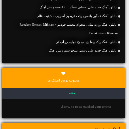
دانلود آهنگ جديد علی اصحابی سیگار با 2 کیفیت و متن آهنگ
دانلود آهنگ غمگین یادمون رفت فریدون آسرایی با کیفیت عالی
دانلود آهنگ روزبه بمانی میخوام ببخشم خودمو • Roozbeh Bemani Mikham
Bebakhsham Khodamo
دانلود آهنگ راک رضا یزدانی یخ تنهاییم رو آب کن
دانلود آهنگ جديد علی یاسینی نمیخواستم و متن آهنگ
محبوب ترین آهنگ ها
هفته
Sorry, no posts matched your criteria.