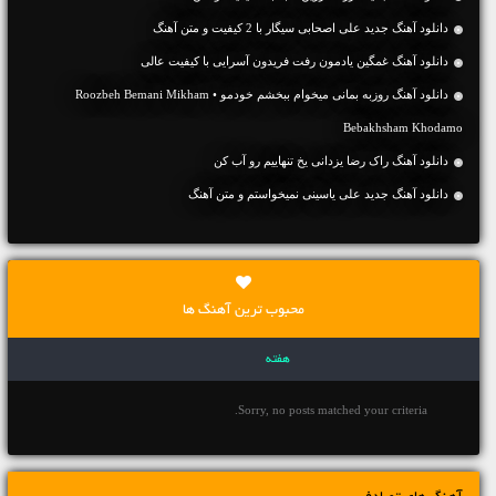
دانلود آهنگ جديد علی اصحابی سیگار با 2 کیفیت و متن آهنگ
دانلود آهنگ غمگین یادمون رفت فریدون آسرایی با کیفیت عالی
دانلود آهنگ روزبه بمانی میخوام ببخشم خودمو • Roozbeh Bemani Mikham
Bebakhsham Khodamo
دانلود آهنگ راک رضا یزدانی یخ تنهاییم رو آب کن
دانلود آهنگ جديد علی یاسینی نمیخواستم و متن آهنگ
محبوب ترین آهنگ ها
هفته
Sorry, no posts matched your criteria.