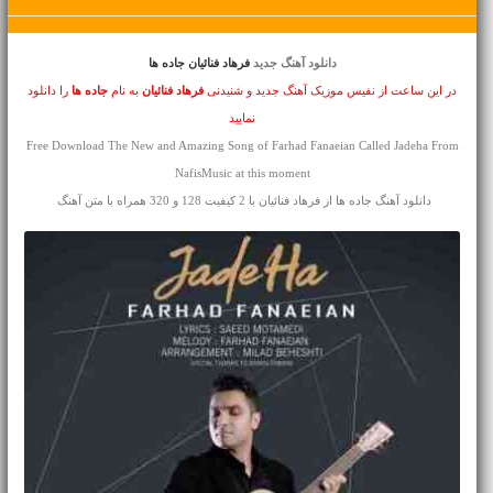
دانلود آهنگ جدید
فرهاد فنائیان جاده ها
در این ساعت از نفیس موزیک آهنگ جدید و شنیدنی
فرهاد فنائیان
به نام
جاده ها
را دانلود
نمایید
Free Download The New and Amazing Song of Farhad Fanaeian Called Jadeha From
NafisMusic at this moment
دانلود آهنگ جاده ها از فرهاد فنائیان با 2 کیفیت 128 و 320 همراه با متن آهنگ