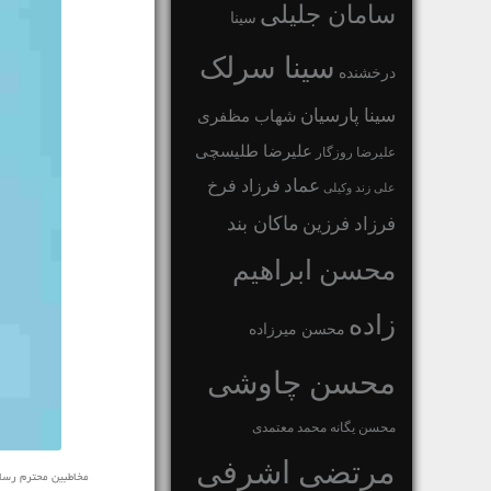
سامان جلیلی
سینا
سینا سرلک
درخشنده
سینا پارسیان
شهاب مظفری
علیرضا طلیسچی
علیرضا روزگار
عماد
فرزاد فرخ
علی زند وکیلی
ماکان بند
فرزاد فرزین
محسن ابراهیم
زاده
محسن میرزاده
محسن چاوشی
محسن یگانه
محمد معتمدی
مرتضی اشرفی
مخاطبین محترم رسانه ی 