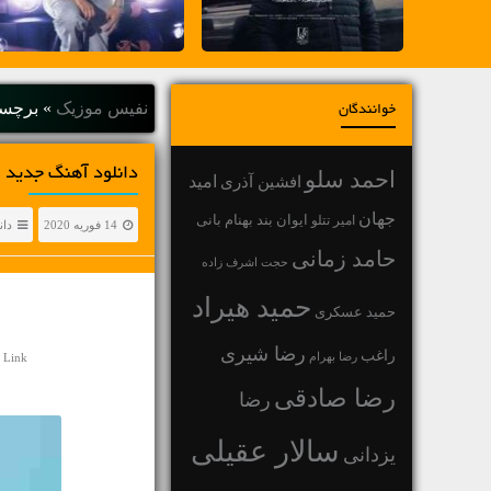
نفیس موزیک
»
برچسب
خوانندگان
دانلود آهنگ جديد ف
احمد سلو
افشین آذری
امید
جهان
بهنام بانی
امیر تتلو
ایوان بند
14 فوریه 2020
دان
حامد زمانی
حجت اشرف زاده
حمید هیراد
حمید عسکری
رضا شیری
راغب
رضا بهرام
 Link
رضا صادقی
رضا
سالار عقیلی
یزدانی