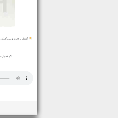
آهنگ برای عروسی,آهنگ بر
اگر تمایل د