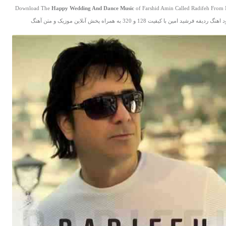
Download The
Happy Wedding And Dance Music
of Farshid Amin Called Radifeh From 
گ ردیفه فرشید امین با کیفیت 128 و 320 به همراه پخش آنلاین موزیک و متن آهنگ