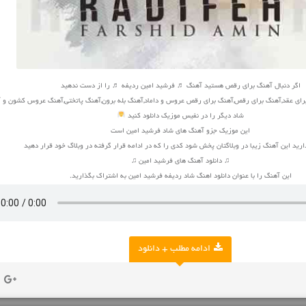
اگر دنبال آهنگ برای رقص هستید آهنگ ♬ فرشید امین ردیفه ♬ را از دست ندهید
ای عقد,آهنگ برای رقص,آهنگ برای رقص عروس و داماد,آهنگ بله برون,آهنگ پاتختی,آهنگ عروس کشون و 
شاد دیگر را در نفیس موزیک دانلود کنید
این موزیک جزو آهنگ های شاد فرشید امین است
ارید این آهنگ زیبا در وبلاگتان پخش شود کدی را که در ادامه قرار گرفته در وبلاگ خود قرار دهید
♫ دانلود آهنگ های فرشید امین ♫
این آهنگ را با عنوان دانلود اهنگ شاد ردیفه فرشید امین به اشتراک بگذارید.
ادامه مطلب + دانلود