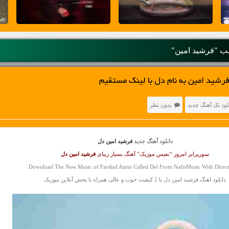
 "فرشید امین"
رشید امین به نام دل با لینک مستقیم
لود تک آهنگ جدید
بدون نظر
دانلود آهنگ جدید
فرشید امین دل
سورپرایز امروز “نفیس موزیک” آهنگ بسیار زیبای
فرشید امین
دل
Download The New Music of Farshid Amin Called Del From NafisMusic With Direct
دانلود اهنگ فرشید امین دل با 2 کیفیت خوب و عالی همراه با پخش آنلاین موزیک