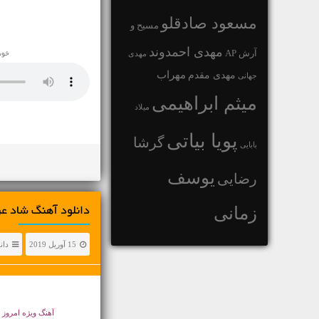
مسعود صادقلو
مسیح و
مهدی احمدوند
آرش AP
مهدی
خوش
مهراب
مهدی مقدم
جهانی
میثم ابراهیمی
میلاد
پویا بیاتی
گرشا
بابایی
یوسف
رضایی
زمانی
دانلود آهنگ شاد ع
15 آوریل 2019
دان
آهنگ ویژه امرو