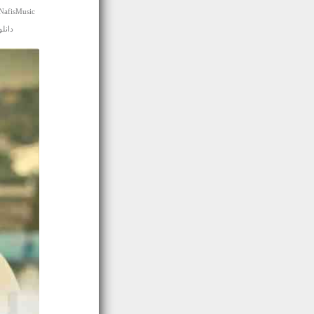
NafisMusic
دانلود اهن