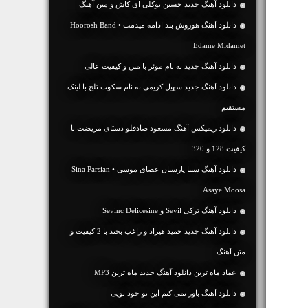
دانلود آهنگ جديد حسین توکلی ای کاش و متن آهنگ
دانلود آهنگ هوروش بند ادامه میدمت • Hoorosh Band
Edame Midamet
دانلود آهنگ جديد به نام موئر با متن و کیفیت عالی
دانلود آهنگ جديد سهیل کریمی به نام سکوت تلخ با لینک
مستقیم
دانلود ریمیکس آهنگ مسعود صادقلو دستای مریضت با
کیفیت 128 و 320
دانلود آهنگ سینا پارسیان عصای موسی • Sina Parsian
Asaye Moosa
دانلود آهنگ ترکی Sevil و Sevinc Delicesine
دانلود آهنگ جديد حمید هیراد و راغب بخند با 2 کیفیت و
متن آهنگ
عماد ماه ترین دانلود آهنگ جدید ماه ترین MP3
دانلود آهنگ باور نمی کنم این تو خود تویی