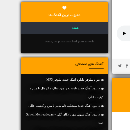
محبوب ترین آهنگ ها
هفته
Sorry, no posts matched your criteria.
آهنگ های تصادفی
نیواد نیلوفر دانلود آهنگ جدید نیلوفر MP3
دانلود آهنگ جديد یادته نه رامین بیباک و کاروئل با متن و
کیفیت عالی
دانلود آهنگ جديد میشکنه دلم ندیم با متن و کیفیت عالی
دانلود آهنگ سهیل مهرزادگان گلی • Soheil Mehrzadegan
Goli