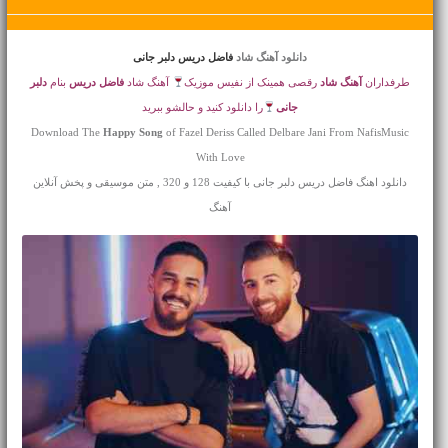
دانلود آهنگ شاد
فاضل دریس دلبر جانی
طرفداران
آهنگ شاد
رقصی همینک از نفیس موزیک
آهنگ شاد
فاضل دریس
بنام
دلبر
جانی
را دانلود کنید و حالشو ببرید
Download The
Happy Song
of Fazel Deriss Called Delbare Jani From NafisMusic
With Love
دانلود اهنگ فاضل دریس دلبر جانی با کیفیت 128 و 320 , متن موسیقی و پخش آنلاین
آهنگ