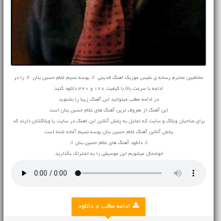
مخاطبین محترم رسانه ی نفیس موزیک اهنگ قدیمی ♬ بوسه نسیم غلام حسین بنان ♬ را در
ادامه با سرعت بالا با کیفیت 128 و 320 دانلود کنید
در ادامه مطلب میتوانید این آهنگ زیبا را بشنوید
این آهنگ از معروف ترین آهنگ های غلام حسین بنان است
برای صاحبان وبلاگ و سایت که تمایل به پخش آنلاین این اهنگ در سایت یا وبلاگشان دارند کد
پخش آنلاین آهنگ غلام حسین بنان بوسه نسیم آماده شده است
♫ دانلود آهنگ های غلام حسین بنان ♫
خوشحال میشویم این موسیقی را به اشتراک بگذارید.
ادامه مطلب + دانلود