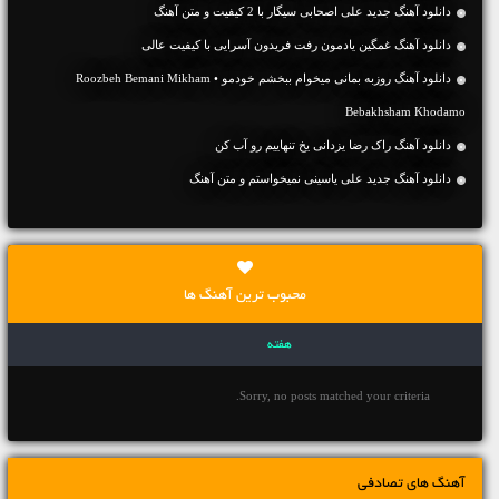
دانلود آهنگ جديد علی اصحابی سیگار با 2 کیفیت و متن آهنگ
دانلود آهنگ غمگین یادمون رفت فریدون آسرایی با کیفیت عالی
دانلود آهنگ روزبه بمانی میخوام ببخشم خودمو • Roozbeh Bemani Mikham
Bebakhsham Khodamo
دانلود آهنگ راک رضا یزدانی یخ تنهاییم رو آب کن
دانلود آهنگ جديد علی یاسینی نمیخواستم و متن آهنگ
محبوب ترین آهنگ ها
هفته
Sorry, no posts matched your criteria.
آهنگ های تصادفی