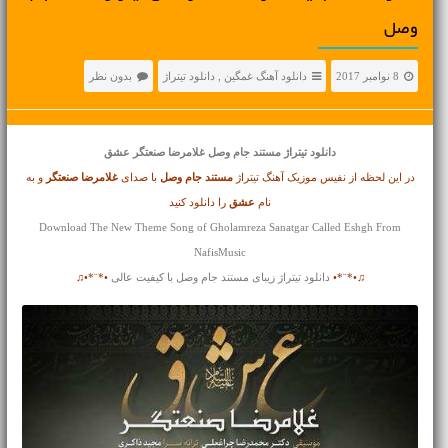
وصل
8 نوامبر 2017
دانلود آهنگ غمگین
,
دانلود تیتراژ
بدون نظر
دانلود تیتراژ
مستند جام وصل غلامرضا صنعتگر عشق
در این لحظه از نفیس موزیک آهنگ تیتراژ
مستند جام وصل
با صدای
غلامرضا صنعتگر
و به
نام
عشق
را دانلود کنید
Download The New Theme Song of Gholamreza Sanatgar Called Eshgh From
NafisMusic
♫•*¨*•
دانلود تیتراژ زیبای مستند جام وصل با کیفیت عالی
•*¨*•♫