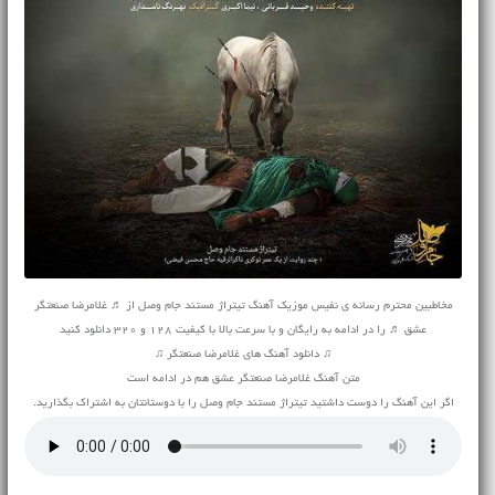
مخاطبین محترم رسانه ی نفیس موزیک آهنگ تیتراژ مستند جام وصل از ♬ غلامرضا صنعتگر
عشق ♬ را در ادامه به رایگان و با سرعت بالا با کیفیت 128 و 320 دانلود کنید
♫ دانلود آهنگ های غلامرضا صنعتگر ♫
متن آهنگ غلامرضا صنعتگر عشق هم در ادامه است
اگر این آهنگ را دوست داشتید تیتراژ مستند جام وصل را با دوستانتان به اشتراک بگذارید.