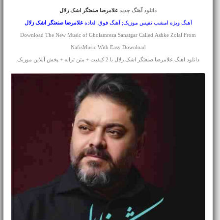
دانلود آهنگ جدید
غلامرضا صنعتگر اشک زلال
آهنگ ویژه امشب نفیس موزیک; آهنگ فوق العاده
غلامرضا صنعتگر
اشک زلال
Download The New Music of Gholamreza Sanatgar Called Ashke Zolal From
NafisMusic With Easy Download
دانلود اهنگ غلامرضا صنعتگر اشک زلال با 2 کیفیت + متن ترانه + پخش آنلاین موزیک