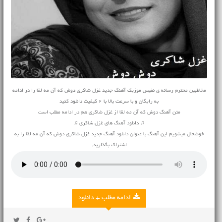
مخاطبین محترم رسانه ی نفیس موزیک آهنگ جدید غزل شاکری دوش که آن مه لقا را در ادامه
به رایگان و با سرعت بالا با 2 کیفیت دانلود کنید
متن آهنگ دوش که آن مه لقا از غزل شاکری هم در ادامه مطلب است
♫ دانلود آهنگ های غزل شاکری ♫
خوشحال میشویم این آهنگ با عنوان دانلود آهنگ جدید غزل شاکری دوش که آن مه لقا را به
اشتراک بگذارید.
ادامه مطلب + دانلود