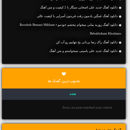
دانلود آهنگ جديد علی اصحابی سیگار با 2 کیفیت و متن آهنگ
دانلود آهنگ غمگین یادمون رفت فریدون آسرایی با کیفیت عالی
دانلود آهنگ روزبه بمانی میخوام ببخشم خودمو • Roozbeh Bemani Mikham
Bebakhsham Khodamo
دانلود آهنگ راک رضا یزدانی یخ تنهاییم رو آب کن
دانلود آهنگ جديد علی یاسینی نمیخواستم و متن آهنگ
محبوب ترین آهنگ ها
هفته
Sorry, no posts matched your criteria.