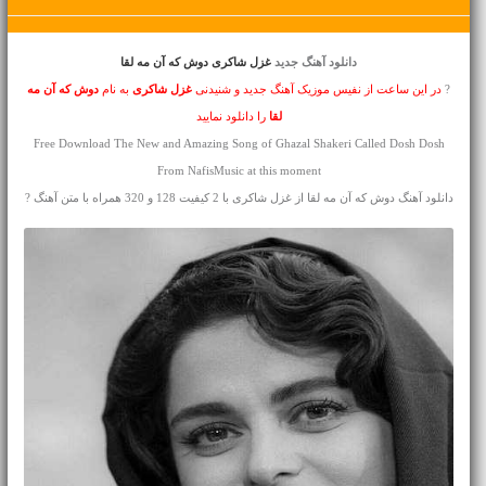
دانلود آهنگ جدید
غزل شاکری دوش که آن مه لقا
?
در این ساعت از نفیس موزیک آهنگ جدید و شنیدنی
غزل شاکری
به نام
دوش که آن مه
لقا
را دانلود نمایید
Free Download The New and Amazing Song of Ghazal Shakeri Called Dosh Dosh
From NafisMusic at this moment
دانلود آهنگ دوش که آن مه لقا از غزل شاکری با 2 کیفیت 128 و 320 همراه با متن آهنگ ?