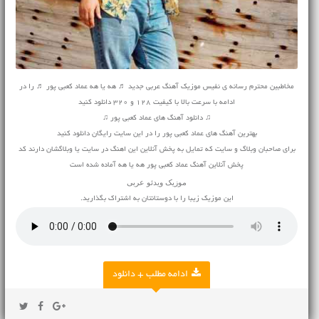
مخاطبین محترم رسانه ی نفیس موزیک آهنگ عربی جدید ♬ هه یا هه عماد کعبی پور ♬ را در
ادامه با سرعت بالا با کیفیت 128 و 320 دانلود کنید
♫ دانلود آهنگ های عماد کعبی پور ♫
بهترین آهنگ های عماد کعبی پور را در این سایت رایگان دانلود کنید
برای صاحبان وبلاگ و سایت که تمایل به پخش آنلاین این اهنگ در سایت یا وبلاگشان دارند کد
پخش آنلاین آهنگ عماد کعبی پور هه یا هه آماده شده است
موزیک ویدئو
عربی
این موزیک زیبا را با دوستانتان به اشتراک بگذارید.
ادامه مطلب + دانلود