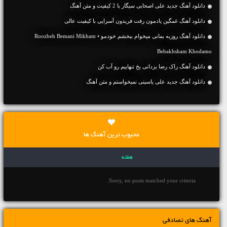
دانلود آهنگ جديد علی اصحابی سیگار با 2 کیفیت و متن آهنگ
دانلود آهنگ غمگین یادمون رفت فریدون آسرایی با کیفیت عالی
دانلود آهنگ روزبه بمانی میخوام ببخشم خودمو • Roozbeh Bemani Mikham
Bebakhsham Khodamo
دانلود آهنگ راک رضا یزدانی یخ تنهاییم رو آب کن
دانلود آهنگ جديد علی یاسینی نمیخواستم و متن آهنگ
محبوب ترین آهنگ ها
هفته
Sorry, no posts matched your criteria.
آهنگ های تصادفی