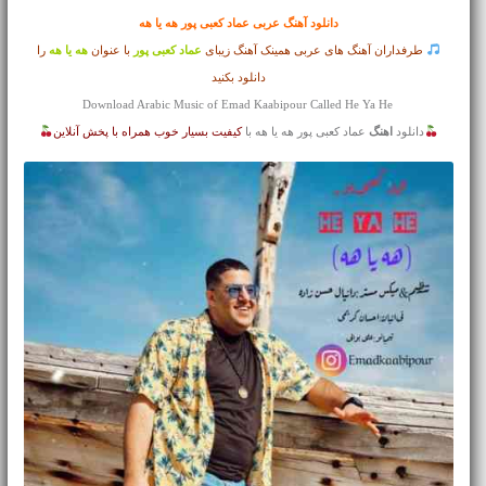
دانلود آهنگ عربی
عماد کعبی پور هه یا هه
طرفداران آهنگ های عربی همینک آهنگ زیبای
عماد کعبی پور
با عنوان
هه یا هه
را
دانلود بکنید
Download Arabic Music of Emad Kaabipour Called He Ya He
دانلود
اهنگ
عماد کعبی پور هه یا هه با
کیفیت بسیار خوب همراه با پخش آنلاین