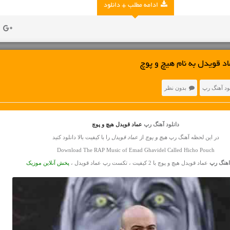
ادامه مطلب + دانلود
د قویدل به نام هیچ و پوچ
ود آهنگ رپ
بدون نظر
دانلود آهنگ رپ
عماد قویدل هیچ و پوچ
در این لحظه آهنگ رپ
هیچ و پوچ
از
عماد قویدل
را با کیفیت بالا دانلود کنید
Download The RAP Music of Emad Ghavidel Called Hicho Pouch
اهنگ رپ
عماد قویدل هیچ و پوچ با 2 کیفیت ، تکست رپ عماد قویدل ،
پخش آنلاین موزیک