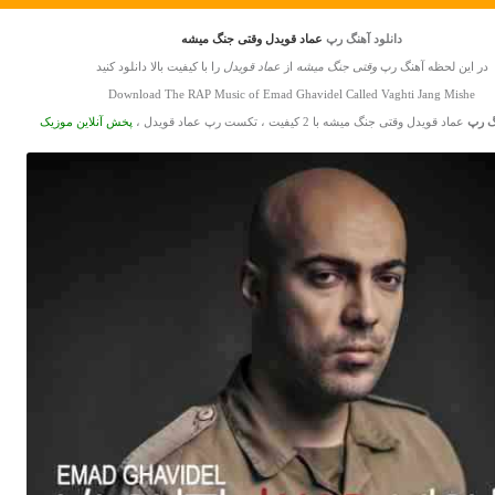
دانلود آهنگ رپ
عماد قویدل وقتی جنگ میشه
در این لحظه آهنگ رپ
وقتی جنگ میشه
از
عماد قویدل
را با کیفیت بالا دانلود کنید
Download The RAP Music of Emad Ghavidel Called Vaghti Jang Mishe
گ رپ
عماد قویدل وقتی جنگ میشه با 2 کیفیت ، تکست رپ عماد قویدل ،
پخش آنلاین موزیک