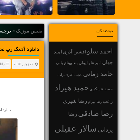
نفیس موزیک
»
برچسب
خوانندگان
دانلود آهنگ رپ عما
احمد سلو
افشین آذری
امید
جهان
بهنام بانی
امیر تتلو
ایوان بند
27 ژوئن 2020
دانل
حامد زمانی
حجت اشرف زاده
حمید هیراد
حمید عسکری
رضا شیری
راغب
رضا بهرام
دانلود
ا
رضا صادقی
رضا
سالار عقیلی
یزدانی