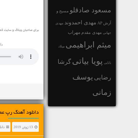
مسعود صادقلو
مسیح و
مهدی احمدوند
آرش AP
مهدی
برای صاحبان وبلاگ و سایت که
مهراب
مهدی مقدم
جهانی
میثم ابراهیمی
دا
میلاد
پویا بیاتی
گرشا
بابایی
یوسف
رضایی
زمانی
دانلود آهنگ رپ عم
13 ژوئن 2019
دانل