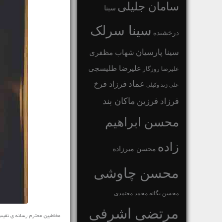
سامان جلیلی
سینا
سینا سرلک
درخشنده
سینا پارسیان
شهاب مظفری
علیرضا طلیسچی
علیرضا روزگار
عماد
فرزاد فرخ
علی زند وکیلی
ماکان بند
فرزاد فرزین
محسن ابراهیم
زاده
محسن میرزاده
محسن چاوشی
محسن یگانه
محمد معتمدی
مرتضی اشرفی