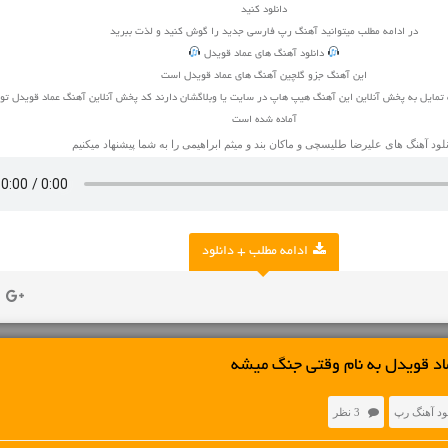
دانلود کنید
در ادامه مطلب میتوانید
آهنگ
رپ فارسی جدید را گوش کنید و لذت ببرید
دانلود آهنگ های عماد قویدل
این آهنگ جزو گلچین آهنگ های عماد قویدل است
 تمایل به پخش آنلاین این آهنگ هیپ هاپ در سایت یا وبلاگشان دارند کد پخش آنلاین آهنگ عماد قویدل تو
آماده شده است
نلود آهنگ های
علیرضا طلیسچی
و
ماکان بند
و
میثم ابراهیمی
را به شما پیشنهاد میکنیم
ادامه مطلب + دانلود
اد قویدل به نام وقتی جنگ میشه
ود آهنگ رپ
3 نظر