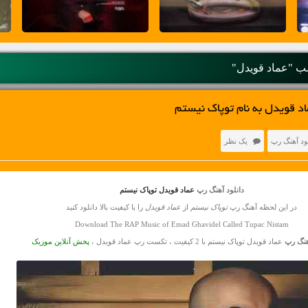
 "عماد قویدل"
د قویدل به نام توپاک نیستم
ود آهنگ رپ
یک نظر
دانلود آهنگ رپ
عماد قویدل توپاک نیستم
در این لحظه آهنگ رپ
توپاک نیستم
از
عماد قویدل
را با کیفیت بالا دانلود کنید
Download The RAP Music of Emad Ghavidel Called Tupac Nistam
هنگ رپ
عماد قویدل توپاک نیستم با 2 کیفیت ، تکست رپ عماد قویدل ،
پخش آنلاین موزیک