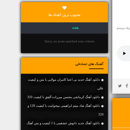
محبوب ترین آهنگ ها
هفته
پاک نیستم
Sorry, no posts matched your criteria.
آهنگ های تصادفی
دانلود آهنگ جديد بی اعتنا کامران مولایی با متن و کیفیت
عالی
دانلود آهنگ کرمانجی محسن میرزاده آلچق با کیفیت 320
دانلود آهنگ شاد میثم‌ ابراهیمی میخوامت با کیفیت 128 و
320
دانلود آهنگ جديد دانوش عشقمی با 2 کیفیت و متن آهنگ