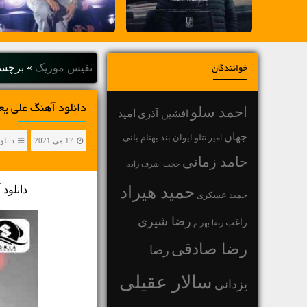
نفیس موزیک
»
برچسب
خوانندگان
دانلود آهنگ علی یعقوبی تکرار نم
احمد سلو
افشین آذری
امید
جهان
بهنام بانی
امیر تتلو
ایوان بند
17 می 2021
دانلو
حامد زمانی
حجت اشرف زاده
حمید هیراد
دانلود 
حمید عسکری
رضا شیری
راغب
رضا بهرام
رضا صادقی
رضا
سالار عقیلی
یزدانی