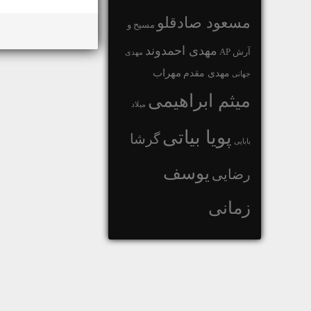
مسعود صادقلو
مسیح و
مهدی احمدوند
آرش AP
مهدی
مهراب
مهدی مقدم
جهانی
میثم ابراهیمی
میلاد
پویا بیاتی
گرشا
بابایی
یوسف
رضایی
زمانی