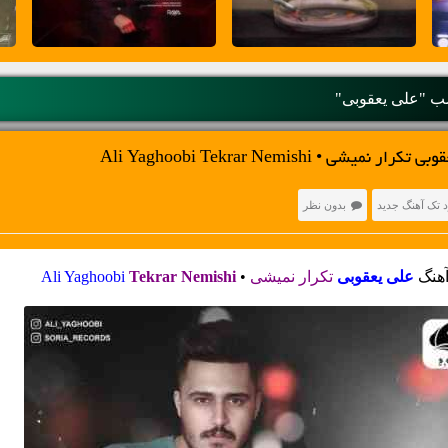
 "علی یعقوبی"
یشی • Ali Yaghoobi Tekrar Nemishi
د تک آهنگ جدید
بدون نظر
آهنگ
علی یعقوبی
تکرار نمیشی
•
Tekrar Nemishi
Ali Yaghoobi