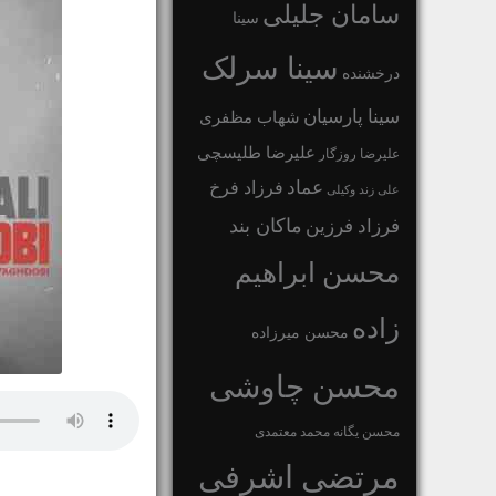
سامان جلیلی
سینا
سینا سرلک
درخشنده
سینا پارسیان
شهاب مظفری
علیرضا طلیسچی
علیرضا روزگار
عماد
فرزاد فرخ
علی زند وکیلی
ماکان بند
فرزاد فرزین
محسن ابراهیم
زاده
محسن میرزاده
محسن چاوشی
محسن یگانه
محمد معتمدی
مرتضی اشرفی