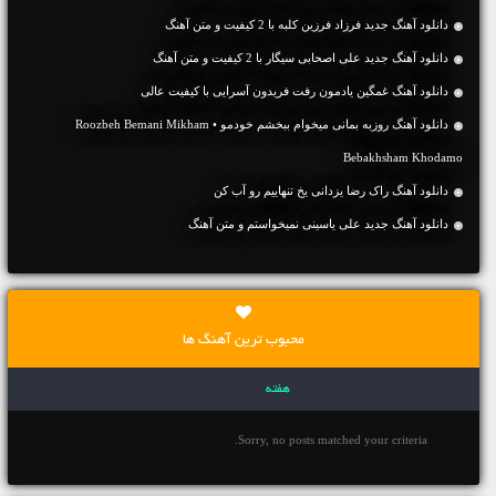
دانلود آهنگ جديد فرزاد فرزین کلبه با 2 کیفیت و متن آهنگ
دانلود آهنگ جديد علی اصحابی سیگار با 2 کیفیت و متن آهنگ
دانلود آهنگ غمگین یادمون رفت فریدون آسرایی با کیفیت عالی
دانلود آهنگ روزبه بمانی میخوام ببخشم خودمو • Roozbeh Bemani Mikham
Bebakhsham Khodamo
دانلود آهنگ راک رضا یزدانی یخ تنهاییم رو آب کن
دانلود آهنگ جديد علی یاسینی نمیخواستم و متن آهنگ
محبوب ترین آهنگ ها
هفته
Sorry, no posts matched your criteria.