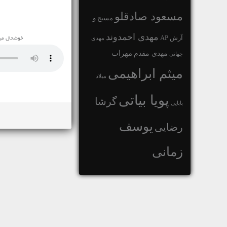
مسعود صادقلو
مسیح و
مهدی احمدوند
آرش AP
مهدی
خوشحال میش
مهراب
مهدی مقدم
جهانی
میثم ابراهیمی
میلاد
پویا بیاتی
گرشا
بابایی
یوسف
رضایی
زمانی