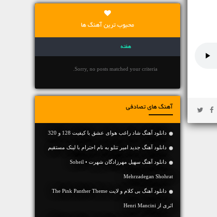
محبوب ترین آهنگ ها
هفته
Sorry, no posts matched your criteria.
آهنگ های تصادفی
دانلود آهنگ شاد راغب هوای عشق با کیفیت 128 و 320
دانلود آهنگ جديد امیر تتلو به نام احترام با لینک مستقیم
دانلود آهنگ سهیل مهرزادگان شهرت • Soheil
Mehrzadegan Shohrat
دانلود آهنگ بی کلام و لایت The Pink Panther Theme
اثری از Henri Mancini