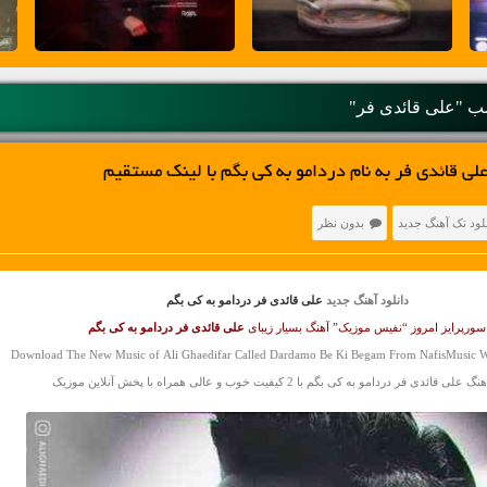
 "علی قائدی فر"
لی قائدی فر به نام دردامو به کی بگم با لینک مستقیم
لود تک آهنگ جدید
بدون نظر
دانلود آهنگ جدید
علی قائدی فر دردامو به کی بگم
سورپرایز امروز “نفیس موزیک” آهنگ بسیار زیبای
علی قائدی فر
دردامو به کی بگم
Download The New Music of Ali Ghaedifar Called Dardamo Be Ki Begam From NafisMusic Wi
ی قائدی فر دردامو به کی بگم با 2 کیفیت خوب و عالی همراه با پخش آنلاین موزیک