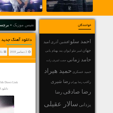
نفیس موزیک
»
برچسب
خوانندگان
دانلود آهنگ جديد ع
احمد سلو
افشین آذری
امید
جهان
بهنام بانی
امیر تتلو
ایوان بند
2 دسامبر 2018
دان
حامد زمانی
حجت اشرف زاده
حمید هیراد
حمید عسکری
رضا شیری
راغب
رضا بهرام
th Direct Link
دانلود اهنگ عل
رضا صادقی
رضا
سالار عقیلی
یزدانی