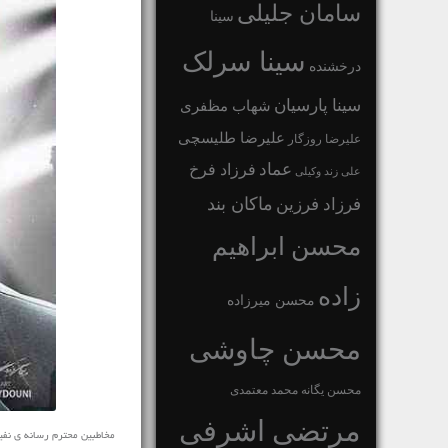
سامان جلیلی
سینا
سینا سرلک
درخشنده
سینا پارسیان
شهاب مظفری
علیرضا طلیسچی
علیرضا روزگار
عماد
فرزاد فرخ
علی زند وکیلی
ماکان بند
فرزاد فرزین
محسن ابراهیم
زاده
محسن میرزاده
محسن چاوشی
محسن یگانه
محمد معتمدی
مرتضی اشرفی
مخاطبین محترم رسانه ی نفیس موز