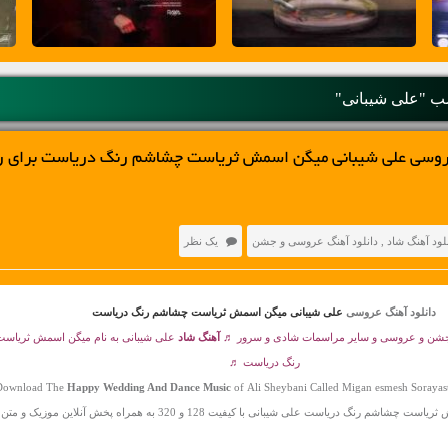
 "علی شیبانی"
عروسی علی شیبانی میگن اسمش ثریاست چشاشم رنگ دریاست برای 
لود آهنگ شاد
,
دانلود آهنگ عروسی و جشن
یک نظر
دانلود آهنگ عروسی
علی شیبانی میگن اسمش ثریاست چشاشم رنگ دریاست
جشن و عروسی و سایر مراسمات شادی و سرور ♬
آهنگ شاد
علی شیبانی به نام میگن اسمش ثریا
رنگ دریاست ♬
Download The
Happy Wedding And Dance Music
of Ali Sheybani Called Migan esmesh Sorayas
 رنگ دریاست علی شیبانی با کیفیت 128 و 320 به همراه پخش آنلاین موزیک و متن آهنگ