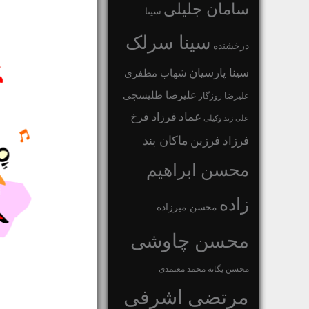
سامان جلیلی
سینا
سینا سرلک
درخشنده
سینا پارسیان
شهاب مظفری
علیرضا طلیسچی
علیرضا روزگار
عماد
فرزاد فرخ
علی زند وکیلی
ماکان بند
فرزاد فرزین
محسن ابراهیم
زاده
محسن میرزاده
محسن چاوشی
محسن یگانه
محمد معتمدی
مرتضی اشرفی