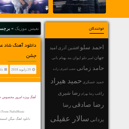
نفیس موزیک
»
برچسب
خوانندگان
دانلود آهنگ شاد 
احمد سلو
افشین آذری
امید
جشن
جهان
بهنام بانی
امیر تتلو
ایوان بند
حامد زمانی
حجت اشرف زاده
29 ژانویه 2018
دان
حمید هیراد
حمید عسکری
رضا شیری
راغب
رضا بهرام
آهنگ ویژه امروز مخصوص 
رضا صادقی
رضا
t From NafisMusic
سالار عقیلی
یزدانی
دانلود اهنگ میگن اسمش ثریاست چشاشم