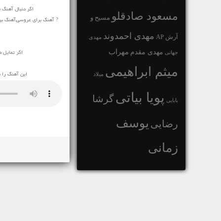
اگر دنبال آهنگ
مسعود صادقلو
مسیح و
? آهنگ برای عروسی,آهنگ بر
مهدی احمدوند
آرش AP
مهدی
مهراب
مهدی مقدم
جهانی
اگر تمایل د
میثم ابراهیمی
میلاد
این آهنگ را 
پویا بیاتی
گرشا
بابایی
یوسف
رضایی
زمانی