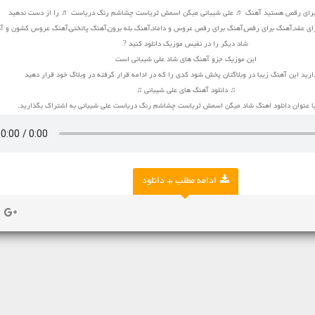
 برای رقص هستید آهنگ ♬ علی شیبانی میگن اسمش ثریاست چشاشم رنگ دریاست ♬ را از دست ندهید
ای عقد,آهنگ برای رقص,آهنگ برای رقص عروس و داماد,آهنگ بله برون,آهنگ پاتختی,آهنگ عروس کشون و آ
شاد دیگر را در نفیس موزیک دانلود کنید ?
این موزیک جزو آهنگ های شاد علی شیبانی است
ارید این آهنگ زیبا در وبلاگتان پخش شود کدی را که در ادامه قرار گرفته در وبلاگ خود قرار دهید
♫ دانلود آهنگ های علی شیبانی ♫
با عنوان دانلود اهنگ شاد میگن اسمش ثریاست چشاشم رنگ دریاست علی شیبانی به اشتراک بگذارید.
ادامه مطلب + دانلود