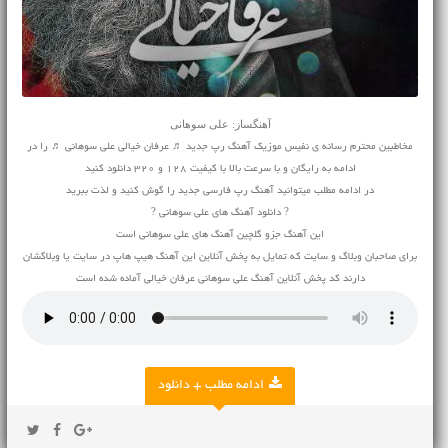
آهنگساز: علی سوهانی
مخاطبین محترم رسانه ی نفیس موزیک آهنگ رپ جدید ♬ عرفان خیالی علی سوهانی ♬ را در
ادامه به رایگان و با سرعت بالا با کیفیت 128 و 320 دانلود کنید
در ادامه مطلب میتوانید آهنگ رپ فارسی جدید را گوش کنید و لذت ببرید
? دانلود آهنگ های علی سوهانی ?
این آهنگ جزو گلچین آهنگ های علی سوهانی است
برای صاحبان وبلاگ و سایت که تمایل به پخش آنلاین این آهنگ هیپ هاپ در سایت یا وبلاگشان
دارند کد پخش آنلاین آهنگ علی سوهانی عرفان خیالی آماده شده است
ادامه مطلب + دانلود