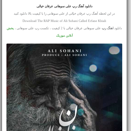
دانلود آهنگ رپ علی سوهانی عرفان خیالی
در این لحظه آهنگ رپ
عرفان خیالی
از
علی سوهانی
را با کیفیت بالا دانلود کنید
Download The RAP Music of Ali Sohani Called Erfane Khiali
دانلود
اهنگ رپ
علی سوهانی عرفان خیالی با 2 کیفیت ، تکست رپ علی سوهانی ،
پخش
آنلاین موزیک