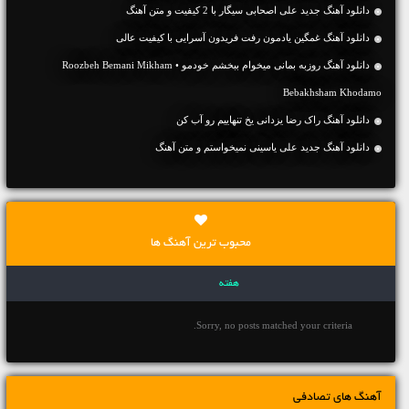
دانلود آهنگ جديد علی اصحابی سیگار با 2 کیفیت و متن آهنگ
دانلود آهنگ غمگین یادمون رفت فریدون آسرایی با کیفیت عالی
دانلود آهنگ روزبه بمانی میخوام ببخشم خودمو • Roozbeh Bemani Mikham
Bebakhsham Khodamo
دانلود آهنگ راک رضا یزدانی یخ تنهاییم رو آب کن
دانلود آهنگ جديد علی یاسینی نمیخواستم و متن آهنگ
محبوب ترین آهنگ ها
هفته
Sorry, no posts matched your criteria.
آهنگ های تصادفی