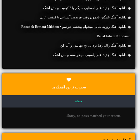
دانلود آهنگ جديد علی اصحابی سیگار با 2 کیفیت و متن آهنگ
دانلود آهنگ غمگین یادمون رفت فریدون آسرایی با کیفیت عالی
دانلود آهنگ روزبه بمانی میخوام ببخشم خودمو • Roozbeh Bemani Mikham
Bebakhsham Khodamo
دانلود آهنگ راک رضا یزدانی یخ تنهاییم رو آب کن
دانلود آهنگ جديد علی یاسینی نمیخواستم و متن آهنگ
محبوب ترین آهنگ ها
هفته
Sorry, no posts matched your criteria.