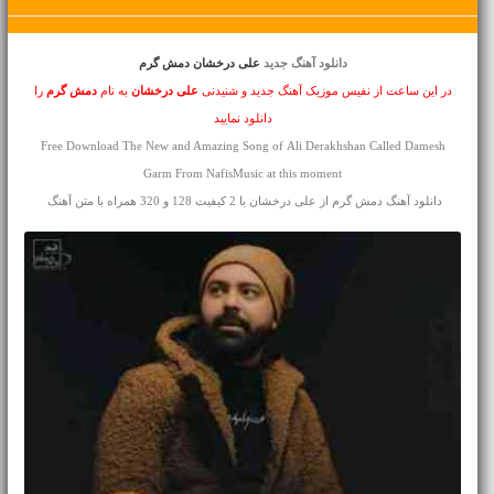
دانلود آهنگ جدید
علی درخشان دمش گرم
در این ساعت از نفیس موزیک آهنگ جدید و شنیدنی
علی درخشان
به نام
دمش گرم
را
دانلود نمایید
Free Download The New and Amazing Song of Ali Derakhshan Called Damesh
Garm From NafisMusic at this moment
دانلود آهنگ دمش گرم از علی درخشان با 2 کیفیت 128 و 320 همراه با متن آهنگ