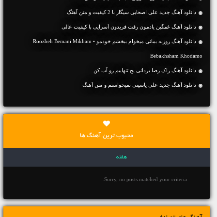
دانلود آهنگ جديد علی اصحابی سیگار با 2 کیفیت و متن آهنگ
دانلود آهنگ غمگین یادمون رفت فریدون آسرایی با کیفیت عالی
دانلود آهنگ روزبه بمانی میخوام ببخشم خودمو • Roozbeh Bemani Mikham
Bebakhsham Khodamo
دانلود آهنگ راک رضا یزدانی یخ تنهاییم رو آب کن
دانلود آهنگ جديد علی یاسینی نمیخواستم و متن آهنگ
محبوب ترین آهنگ ها
هفته
Sorry, no posts matched your criteria.