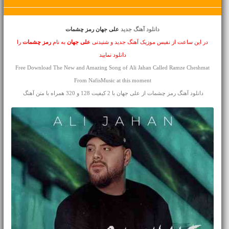
دانلود آهنگ جدید
علی جهان رمز چشمات
در این ساعت از نفیس موزیک آهنگ جدید و شنیدنی
علی جهان
به نام
رمز چشمات
را
دانلود نمایید
Free Download The New and Amazing Song of Ali Jahan Called Ramze Cheshmat
From NafisMusic at this moment
دانلود آهنگ رمز چشمات از علی جهان با 2 کیفیت 128 و 320 همراه با متن آهنگ