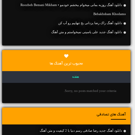
دانلود آهنگ روزبه بمانی میخوام ببخشم خودمو • Roozbeh Bemani Mikham
Bebakhsham Khodamo
دانلود آهنگ راک رضا یزدانی یخ تنهاییم رو آب کن
دانلود آهنگ جديد علی یاسینی نمیخواستم و متن آهنگ
محبوب ترین آهنگ ها
هفته
Sorry, no posts matched your criteria.
آهنگ های تصادفی
دانلود آهنگ جديد رضا صادقی رسم دنیا با 2 کیفیت و متن آهنگ