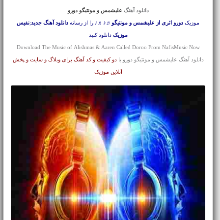
دانلود آهنگ
علیشمس و مونتیگو دورو
موزیک
دورو اثری از علیشمس و مونتیگو
♬♪♬♪ را از رسانه
دانلود آهنگ جدید
;
نفیس
موزیک
دانلود کنید
Download The Music of Alishmas & Aaren Called Doroo From NafisMusic Now
دانلود آهنگ علیشمس و مونتیگو دورو با
دو کیفیت و کد آهنگ برای وبلاگ و سایت و پخش
آنلاین موزیک