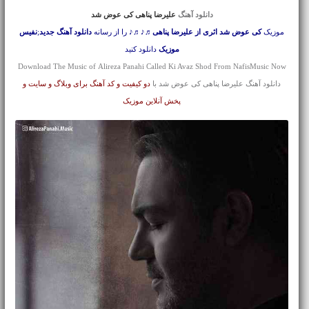
دانلود آهنگ
علیرضا پناهی کی عوض شد
موزیک
کی عوض شد اثری از علیرضا پناهی
♬♪♬♪ را از رسانه
دانلود آهنگ جدید
;
نفیس
موزیک
دانلود کنید
Download The Music of Alireza Panahi Called Ki Avaz Shod From NafisMusic Now
دانلود آهنگ علیرضا پناهی کی عوض شد با
دو کیفیت و کد آهنگ برای وبلاگ و سایت و
پخش آنلاین موزیک