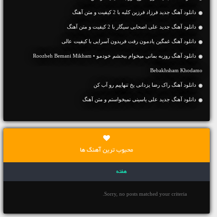
دانلود آهنگ جديد فرزاد فرزین کلبه با 2 کیفیت و متن آهنگ
دانلود آهنگ جديد علی اصحابی سیگار با 2 کیفیت و متن آهنگ
دانلود آهنگ غمگین یادمون رفت فریدون آسرایی با کیفیت عالی
دانلود آهنگ روزبه بمانی میخوام ببخشم خودمو • Roozbeh Bemani Mikham
Bebakhsham Khodamo
دانلود آهنگ راک رضا یزدانی یخ تنهاییم رو آب کن
دانلود آهنگ جديد علی یاسینی نمیخواستم و متن آهنگ
محبوب ترین آهنگ ها
هفته
Sorry, no posts matched your criteria.