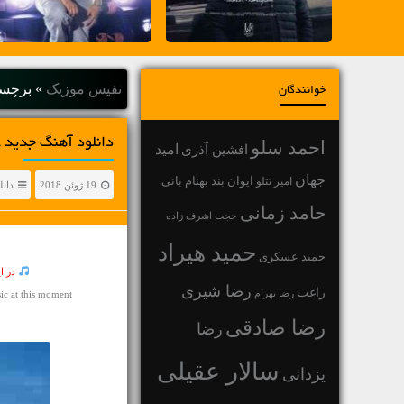
نفیس موزیک
»
برچسب
خوانندگان
دانلود آهنگ جديد علیرضا مه
احمد سلو
افشین آذری
امید
جهان
بهنام بانی
امیر تتلو
ایوان بند
19 ژوئن 2018
دانل
حامد زمانی
حجت اشرف زاده
حمید هیراد
حمید عسکری
در ا
رضا شیری
راغب
رضا بهرام
c at this moment
رضا صادقی
رضا
سالار عقیلی
یزدانی