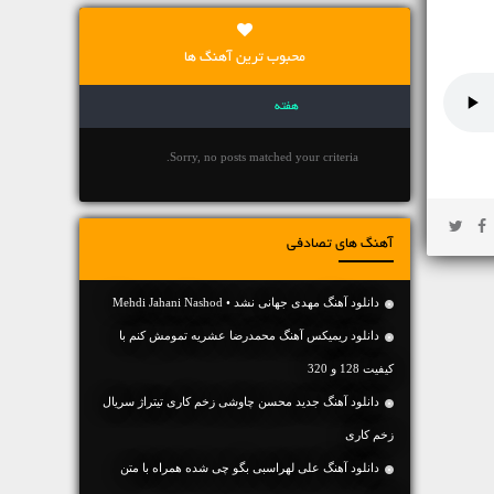
محبوب ترین آهنگ ها
هفته
Sorry, no posts matched your criteria.
آهنگ های تصادفی
دانلود آهنگ مهدی جهانی نشد • Mehdi Jahani Nashod
دانلود ریمیکس آهنگ محمدرضا عشریه تمومش کنم با
کیفیت 128 و 320
دانلود آهنگ جدید محسن چاوشی زخم کاری تیتراژ سریال
زخم کاری
دانلود آهنگ علی لهراسبی بگو چی شده همراه با متن