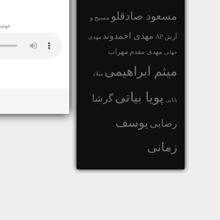
مسعود صادقلو
مسیح و
خوشحا
مهدی احمدوند
آرش AP
مهدی
مهراب
مهدی مقدم
جهانی
میثم ابراهیمی
میلاد
پویا بیاتی
گرشا
بابایی
یوسف
رضایی
زمانی