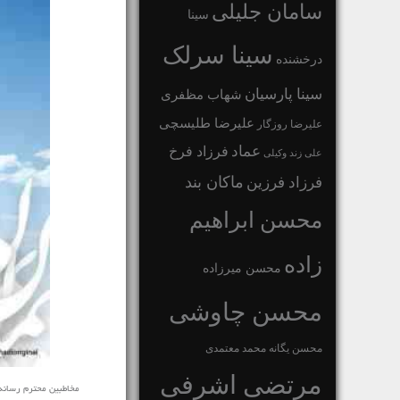
سامان جلیلی
سینا
سینا سرلک
درخشنده
سینا پارسیان
شهاب مظفری
علیرضا طلیسچی
علیرضا روزگار
عماد
فرزاد فرخ
علی زند وکیلی
ماکان بند
فرزاد فرزین
محسن ابراهیم
زاده
محسن میرزاده
محسن چاوشی
محسن یگانه
محمد معتمدی
مرتضی اشرفی
مخاطبین محترم رسانه ی نف