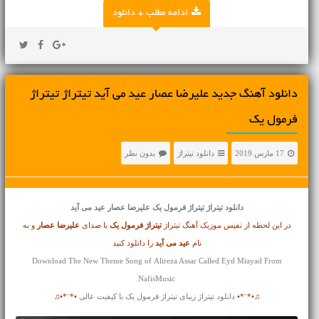
ادامه مطلب + دانلود
دانلود آهنگ جدید علیرضا عصار عید می آید تیتراژ تیتراژ
فرمول یک
17 مارس 2019
دانلود تیتراژ
بدون نظر
دانلود تیتراژ
تیتراژ فرمول یک علیرضا عصار عید می آید
در این لحظه از نفیس موزیک آهنگ تیتراژ
تیتراژ فرمول یک
با صدای
علیرضا عصار
و به
نام
عید می آید
را دانلود کنید
Download The New Theme Song of Alireza Assar Called Eyd Miayad From
NafisMusic
♫•*¨*•
دانلود تیتراژ زیبای تیتراژ فرمول یک با کیفیت عالی
•*¨*•♫