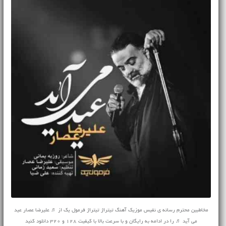
مخاطبین محترم رسانه ی نفیس موزیک آهنگ تیتراژ تیتراژ فرمول یک از ♬ علیرضا عصار عید
می آید ♬ را در ادامه به رایگان و با سرعت بالا با کیفیت 128 و 320 دانلود کنید