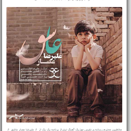
مخاطبین محترم رسانه ی نفیس موزیک آهنگ تیتراژ برنامه یک یک از ♬ علیرضا عصار عاشق ♬