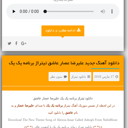
اشتراک بگذارید.
ادامه مطلب + دانلود
دانلود آهنگ جدید علیرضا عصار عاشق تیتراژ برنامه یک یک
17 مارس 2018
دانلود تیتراژ
بدون نظر
دانلود تیتراژ
برنامه یک یک علیرضا عصار عاشق
در این لحظه از نفیس موزیک آهنگ تیتراژ
برنامه یک یک
با صدای
علیرضا عصار
و به
نام
عاشق
را دانلود کنید
Download The New Theme Song of Alireza Assar Called Ashegh From NafisMusic
♫•*¨*•
دانلود تیتراژ زیبای برنامه یک یک با کیفیت عالی
•*¨*•♫