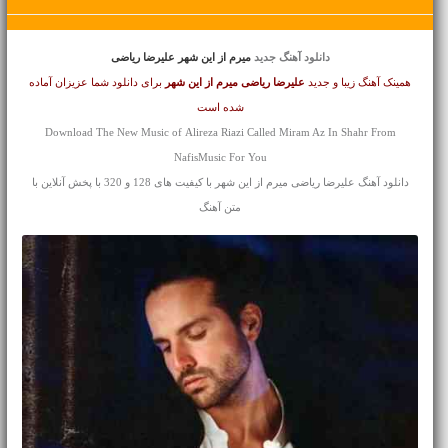
دانلود آهنگ جدید
میرم از این شهر علیرضا ریاضی
همینک آهنگ زیبا و جدید
علیرضا ریاضی
میرم از این شهر
برای دانلود شما عزیزان آماده
شده است
Download The New Music of Alireza Riazi Called Miram Az In Shahr From
NafisMusic For You
دانلود آهنگ علیرضا ریاضی میرم از این شهر با کیفیت های 128 و 320 با پخش آنلاین با
متن آهنگ