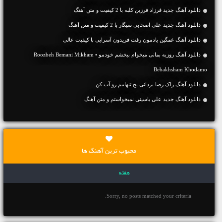
دانلود آهنگ جديد فرزاد فرزین کلبه با 2 کیفیت و متن آهنگ
دانلود آهنگ جديد علی اصحابی سیگار با 2 کیفیت و متن آهنگ
دانلود آهنگ غمگین یادمون رفت فریدون آسرایی با کیفیت عالی
دانلود آهنگ روزبه بمانی میخوام ببخشم خودمو • Roozbeh Bemani Mikham
Bebakhsham Khodamo
دانلود آهنگ راک رضا یزدانی یخ تنهاییم رو آب کن
دانلود آهنگ جديد علی یاسینی نمیخواستم و متن آهنگ
محبوب ترین آهنگ ها
هفته
Sorry, no posts matched your criteria.