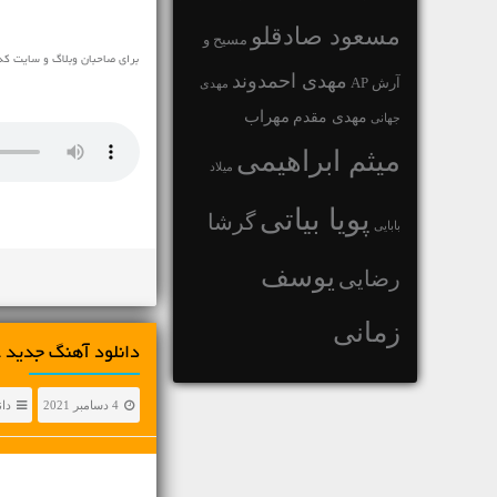
مسعود صادقلو
مسیح و
برای صاحبان وبلاگ و سایت که
مهدی احمدوند
آرش AP
مهدی
مهراب
مهدی مقدم
جهانی
میثم ابراهیمی
میلاد
پویا بیاتی
گرشا
بابایی
یوسف
رضایی
زمانی
دانلود آهنگ جديد 
4 دسامبر 2021
دان