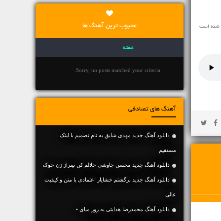
محبوب ترین آهنگ ها
ه شده است
هفته
Sorry, no posts matched your criteria.
آهنگ های تصادفی
دانلود آهنگ جديد مهدی شایق به نام تصمیم با لینک
مستقیم
دانلود آهنگ جدید محسن چاوشی حلالم کن تیتراژ ژن خوک
دانلود آهنگ جديد برگشتم خشایار اعتمادی با متن و کیفیت
عالی
دانلود آهنگ محمدرضا هدایتی یه روز میای •