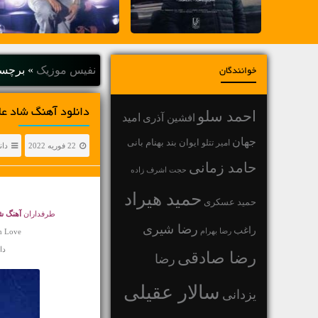
نفیس موزیک
»
برچسب
خوانندگان
دانلود آهنگ شاد علیرضا
احمد سلو
افشین آذری
امید
جهان
بهنام بانی
امیر تتلو
ایوان بند
22 فوریه 2022
دان
حامد زمانی
حجت اشرف زاده
حمید هیراد
حمید عسکری
طرفداران
آهنگ ش
رضا شیری
راغب
رضا بهرام
h Love
دانل
رضا صادقی
رضا
سالار عقیلی
یزدانی