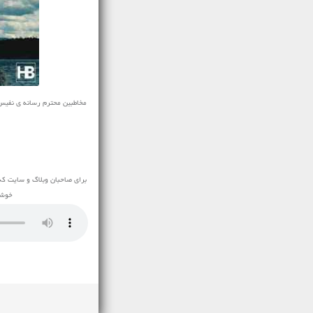
مخاطبین محترم رسانه ی نفیس موزیک
برای صاحبان وبلاگ و سایت که
خوشح