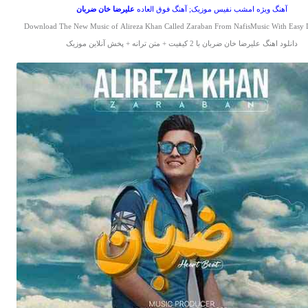
آهنگ ویژه امشب نفیس موزیک; آهنگ فوق العاده
علیرضا خان
ضربان
Download The New Music of Alireza Khan Called Zaraban From NafisMusic With Easy
دانلود اهنگ علیرضا خان ضربان با 2 کیفیت + متن ترانه + پخش آنلاین موزیک