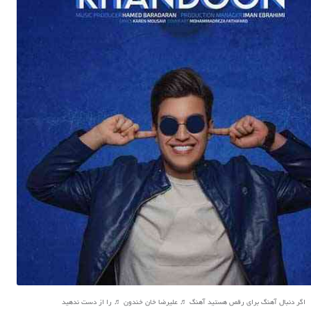
اگر دنبال آهنگ برای رقص هستید آهنگ ♬ علیرضا خان خندون ♬ را از دست ندهید