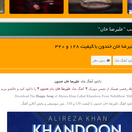
 "علیرضا خان"
 خان خندون با کیفیت 128 و 320
لود آهنگ شاد
بدون نظر
دانلود آهنگ شاد
علیرضا خان خندون
اد
رقصی همینک از نفیس موزیک
آهنگ شاد
علیرضا خان
بنام
خندون
را دانلود کنید و حالشو ببرید
Download The
Happy Song
of Alireza Khan Called Khandoon From NafisMusic Wit
ود اهنگ علیرضا خان خندون با کیفیت 128 و 320 , متن موسیقی و پخش آنلاین آهنگ