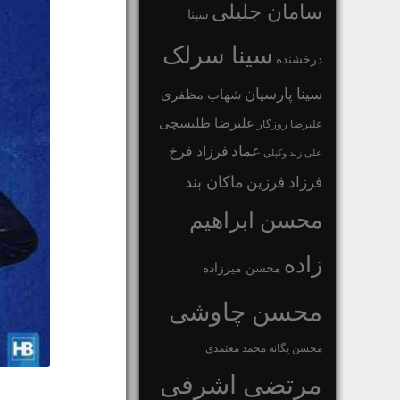
سامان جلیلی
سینا
سینا سرلک
درخشنده
سینا پارسیان
شهاب مظفری
علیرضا طلیسچی
علیرضا روزگار
عماد
فرزاد فرخ
علی زند وکیلی
ماکان بند
فرزاد فرزین
محسن ابراهیم
زاده
محسن میرزاده
محسن چاوشی
محسن یگانه
محمد معتمدی
مرتضی اشرفی