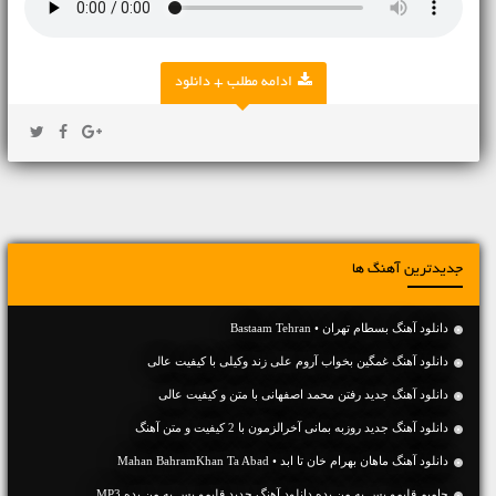
ادامه مطلب + دانلود
جدیدترین آهنگ ها
دانلود آهنگ بسطام تهران • Bastaam Tehran
دانلود آهنگ غمگین بخواب آروم علی زند وکیلی با کیفیت عالی
دانلود آهنگ جديد رفتن محمد اصفهانی با متن و کیفیت عالی
دانلود آهنگ جديد روزبه بمانی آخرالزمون با 2 کیفیت و متن آهنگ
دانلود آهنگ ماهان بهرام خان تا ابد • Mahan BahramKhan Ta Abad
حامیم قلبمو پس به من بده دانلود آهنگ جدید قلبمو پس به من بده MP3