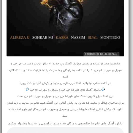
مخاطبین محترم رسانه ی نفیس موزیک آهنگ رپ جدید ♬ بذار این بارو علیرضا جی جی و
سیجل و سهراب ام جی ♬ را در ادامه به رایگان و با سرعت بالا با کیفیت 128 و 320 دانلود
کنید
در ادامه مطلب میتوانید
آهنگ
رپ فارسی جدید را گوش کنید و لذت ببرید
دانلود آهنگ های علیرضا جی جی و سیجل و سهراب ام جی
این آهنگ جزو گلچین آهنگ های علیرضا جی جی و سیجل و سهراب ام جی است
برای صاحبان وبلاگ و سایت که تمایل به پخش آنلاین این آهنگ هیپ هاپ در سایت یا وبلاگشان
دارند کد پخش آنلاین آهنگ علیرضا جی جی و سیجل و سهراب ام جی بذار این بارو آماده شده
است
دانلود آهنگ های
علیرضا طلیسچی
و
ماکان بند
و
میثم ابراهیمی
را به شما پیشنهاد میکنیم