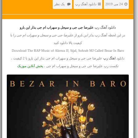
24 می 2019
دانلود آهنگ رپ
یک نظر
دانلود آهنگ رپ
علیرضا جی جی و سیجل و سهراب ام جی بذار این بارو
در این لحظه آهنگ رپ
بذار این بارو
از
علیرضا جی جی و سیجل و سهراب ام جی
را با
کیفیت بالا دانلود کنید
Download The RAP Music of Alireza JJ, Sijal, Sohrab MJ Called Bezar In Baro
دانلود
اهنگ رپ
علیرضا جی جی و سیجل و سهراب ام جی بذار این بارو با 2 کیفیت ،
تکست رپ علیرضا جی جی و سیجل و سهراب ام جی ،
پخش آنلاین موزیک