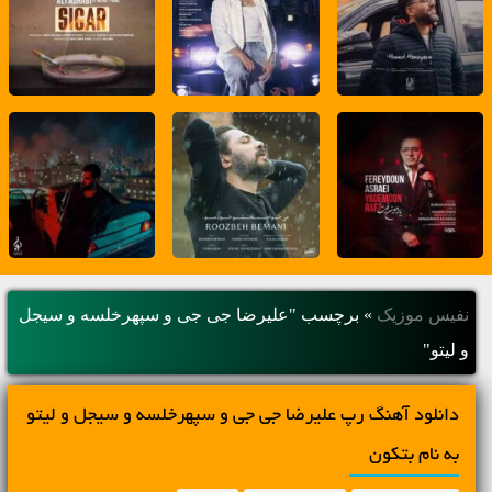
نفیس موزیک
»
برچسب "علیرضا جی جی و سپهرخلسه و سیجل
و لیتو"
دانلود آهنگ رپ علیرضا جی جی و سپهرخلسه و سیجل و لیتو
به نام بتکون