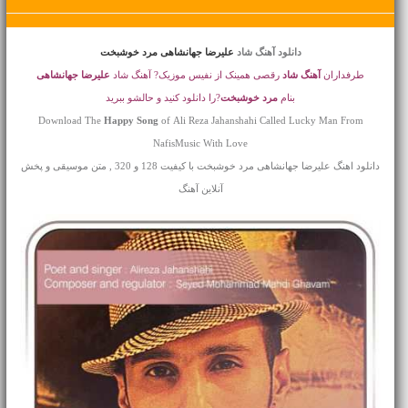
دانلود آهنگ شاد
علیرضا جهانشاهی مرد خوشبخت
طرفداران
آهنگ شاد
رقصی همینک از نفیس موزیک? آهنگ شاد
علیرضا جهانشاهی
بنام
مرد خوشبخت
?را دانلود کنید و حالشو ببرید
Download The
Happy Song
of Ali Reza Jahanshahi Called Lucky Man From
NafisMusic With Love
دانلود اهنگ علیرضا جهانشاهی مرد خوشبخت با کیفیت 128 و 320 , متن موسیقی و پخش
آنلاین آهنگ