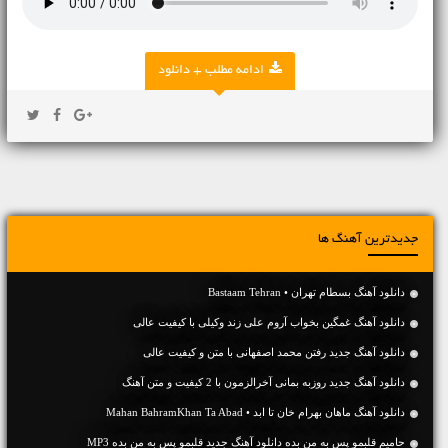
ادامه مطلب + دانلود
جدیدترین آهنگ ها
دانلود آهنگ بسطام تهران • Bastaam Tehran
دانلود آهنگ غمگین بخواب آروم علی زند وکیلی با کیفیت عالی
دانلود آهنگ جديد رفتن محمد اصفهانی با متن و کیفیت عالی
دانلود آهنگ جديد روزبه بمانی آخرالزمون با 2 کیفیت و متن آهنگ
دانلود آهنگ ماهان بهرام خان تا ابد • Mahan BahramKhan Ta Abad
حامیم قلبمو پس به من بده دانلود آهنگ جدید قلبمو پس به من بده MP3