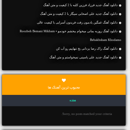
دانلود آهنگ جديد فرزاد فرزین کلبه با 2 کیفیت و متن آهنگ
دانلود آهنگ جديد علی اصحابی سیگار با 2 کیفیت و متن آهنگ
دانلود آهنگ غمگین یادمون رفت فریدون آسرایی با کیفیت عالی
دانلود آهنگ روزبه بمانی میخوام ببخشم خودمو • Roozbeh Bemani Mikham
Bebakhsham Khodamo
دانلود آهنگ راک رضا یزدانی یخ تنهاییم رو آب کن
دانلود آهنگ جديد علی یاسینی نمیخواستم و متن آهنگ
محبوب ترین آهنگ ها
هفته
Sorry, no posts matched your criteria.