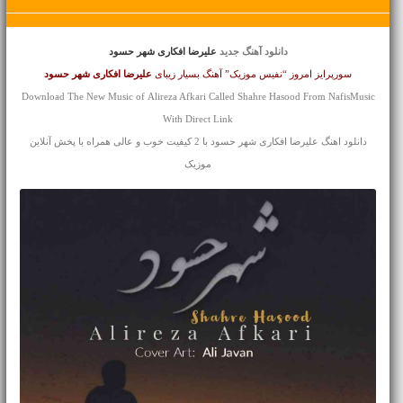
دانلود آهنگ جدید
علیرضا افکاری شهر حسود
سورپرایز امروز “نفیس موزیک” آهنگ بسیار زیبای
علیرضا افکاری
شهر حسود
Download The New Music of Alireza Afkari Called Shahre Hasood From NafisMusic
With Direct Link
دانلود اهنگ علیرضا افکاری شهر حسود با 2 کیفیت خوب و عالی همراه با پخش آنلاین
موزیک