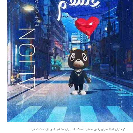
اگر دنبال آهنگ برای رقص هستید آهنگ ♬ علیان عشقم ♬ را از دست ندهید