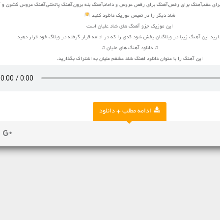
ای عقد,آهنگ برای رقص,آهنگ برای رقص عروس و داماد,آهنگ بله برون,آهنگ پاتختی,آهنگ عروس کشون و 
شاد دیگر را در نفیس موزیک دانلود کنید
این موزیک جزو آهنگ های شاد علیان است
ارید این آهنگ زیبا در وبلاگتان پخش شود کدی را که در ادامه قرار گرفته در وبلاگ خود قرار دهید
♫ دانلود آهنگ های علیان ♫
این آهنگ را با عنوان دانلود اهنگ شاد عشقم علیان به اشتراک بگذارید.
ادامه مطلب + دانلود