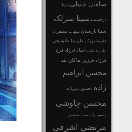
سامان جلیلی
سینا
سینا سرلک
درخشنده
سینا پارسیان
شهاب مظفری
علیرضا طلیسچی
علیرضا روزگار
عماد
فرزاد فرخ
علی زند وکیلی
ماکان بند
فرزاد فرزین
محسن ابراهیم
زاده
محسن میرزاده
محسن چاوشی
محسن یگانه
محمد معتمدی
مرتضی اشرفی