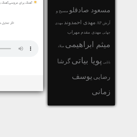
آهنگ برای عروسی,آهنگ بر
مسعود صادقلو
مسیح و
مهدی احمدوند
آرش AP
مهدی
اگر تمایل د
مهراب
مهدی مقدم
جهانی
میثم ابراهیمی
میلاد
پویا بیاتی
گرشا
بابایی
یوسف
رضایی
زمانی