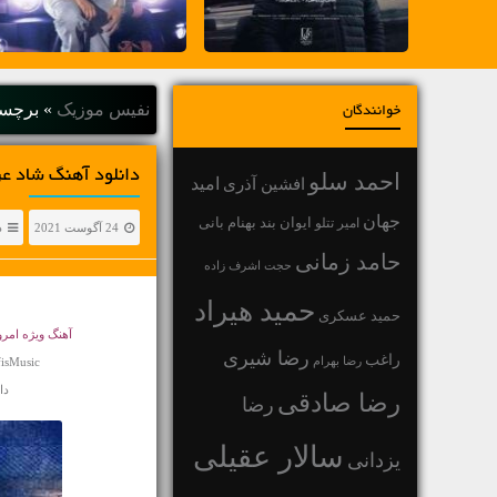
نفیس موزیک
»
برچسب
خوانندگان
دانلود آهنگ شاد 
احمد سلو
افشین آذری
امید
جهان
بهنام بانی
امیر تتلو
ایوان بند
24 آگوست 2021
د
حامد زمانی
حجت اشرف زاده
حمید هیراد
حمید عسکری
آهنگ ویژه ام
رضا شیری
راغب
رضا بهرام
isMusic
دانلو
رضا صادقی
رضا
سالار عقیلی
یزدانی