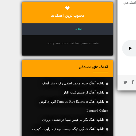
آهنگ های
محبوب ترین آهنگ ها
هفته
Sorry, no posts matched your criteria.
آهنگ های تصادفی
دانلود آهنگ جديد محمد لطفی رگ و متن آهنگ
دانلود آهنگ از صمیم قلب اکتاو
دانلود آهنگ Famous Blue Raincoat لئونارد کوهن
Leonard Cohen
دانلود آهنگ نگو بم هیس سینا درخشنده بزودی
دانلود آهنگ غمگین دیگه نبینمت مهدی دارابی با کیفیت