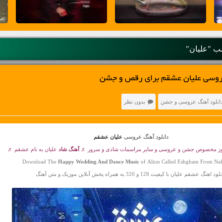
 "علیان"
عروسی علیان عشقم برای رقص و جشن
انلود آهنگ عروسی و جشن
بدون نظر
دانلود آهنگ عروسی
علیان عشقم
روز مخصوص جشن و عروسی و سایر مراسمات شادی و سرور ♬
آهنگ شاد
علیان به نام عشقم ♬
Download The
Happy Wedding And Dance Music
of Alion Called Eshgham From Naf
د اهنگ عشقم علیان با کیفیت 128 و 320 به همراه پخش آنلاین موزیک و متن آهنگ