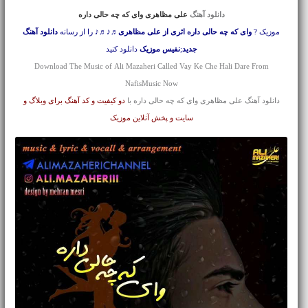
دانلود آهنگ
على مظاهرى واى که چه حالى داره
موزیک ?
واى که چه حالى داره اثری از على مظاهرى
♬♪♬♪ را از رسانه
دانلود آهنگ
جدید
;
نفیس موزیک
دانلود کنید
Download The Music of Ali Mazaheri Called Vay Ke Che Hali Dare From
NafisMusic Now
دانلود آهنگ على مظاهرى واى که چه حالى داره با
دو کیفیت و کد آهنگ برای وبلاگ و
سایت و پخش آنلاین موزیک