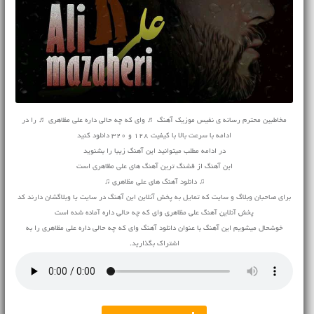
مخاطبین محترم رسانه ی نفیس موزیک آهنگ ♬ واى که چه حالى داره على مظاهرى ♬ را در
ادامه با سرعت بالا با کیفیت 128 و 320 دانلود کنید
در ادامه مطلب میتوانید این آهنگ زیبا را بشنوید
این آهنگ از قشنگ ترین آهنگ های على مظاهرى است
♫ دانلود آهنگ های على مظاهرى ♫
برای صاحبان وبلاگ و سایت که تمایل به پخش آنلاین این آهنگ در سایت یا وبلاگشان دارند کد
پخش آنلاین آهنگ على مظاهرى واى که چه حالى داره آماده شده است
خوشحال میشویم این آهنگ با عنوان دانلود آهنگ واى که چه حالى داره على مظاهرى را به
اشتراک بگذارید.