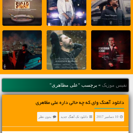
نفیس موزیک
»
برچسب "على مظاهرى"
دانلود آهنگ واى که چه حالى داره على مظاهرى
10 دسامبر 2017
دانلود تک آهنگ جدید
بدون نظر