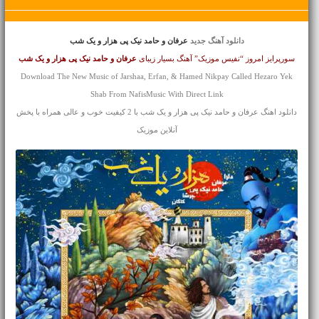
دانلود آهنگ جدید
عرفان و حامد نیک پی هزار و یک شب
سورپرایز امروز “نفیس موزیک” آهنگ بسیار زیبای
عرفان و حامد نیک پی
هزار و یک شب
Download The New Music of Jarshaa, Erfan, & Hamed Nikpay Called Hezaro Yek
Shab From NafisMusic With Direct Link
دانلود اهنگ عرفان و حامد نیک پی هزار و یک شب با 2 کیفیت خوب و عالی همراه با پخش
آنلاین موزیک