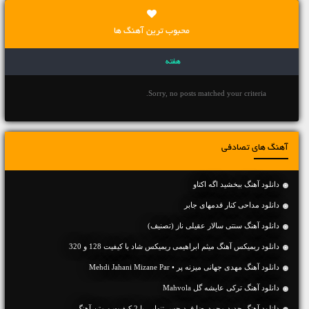
محبوب ترین آهنگ ها
هفته
Sorry, no posts matched your criteria.
آهنگ های تصادفی
دانلود آهنگ ببخشید اگه اکتاو
دانلود مداحی کنار قدمهای جابر
دانلود آهنگ سنتی سالار عقیلی ناز (تصنیف)
دانلود ریمیکس آهنگ میثم ابراهیمی ریمیکس شاد با کیفیت 128 و 320
دانلود آهنگ مهدی جهانی میزنه پر • Mehdi Jahani Mizane Par
دانلود آهنگ ترکی عایشه گل Mahvola
دانلود آهنگ جديد محمدرضا فرد حس تنهایی با 2 کیفیت و متن آهنگ