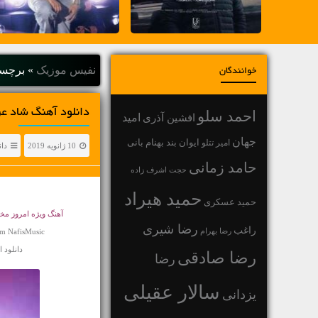
نفیس موزیک
»
برچس
خوانندگان
دانلود آهنگ شاد ع
احمد سلو
افشین آذری
امید
جهان
بهنام بانی
امیر تتلو
ایوان بند
10 ژانویه 2019
دا
حامد زمانی
حجت اشرف زاده
حمید هیراد
حمید عسکری
آهنگ ویژه امروز 
رضا شیری
راغب
رضا بهرام
om NafisMusic
دانلود اهنگ جو
رضا صادقی
رضا
سالار عقیلی
یزدانی