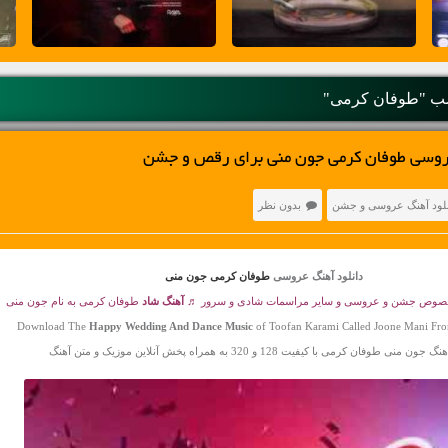
ب "طوفان کرمی"
روسی طوفان کرمی جون منی برای رقص و جشن
نلود آهنگ عروسی و جشن
بدون نظر
دانلود آهنگ عروسی
طوفان کرمی جون منی
مخصوص جشن و عروسی و سایر مراسمات شادی و سرور ♬
آهنگ شاد
طوفان کرمی به نام جون منی 
Download The
Happy Wedding And Dance Music
of Toofan Karami Called Joone Mani Fr
ن منی طوفان کرمی با کیفیت 128 و 320 به همراه پخش آنلاین موزیک و متن آهنگ