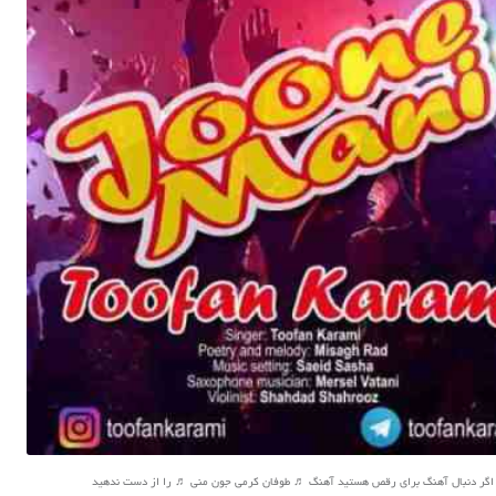
اگر دنبال آهنگ برای رقص هستید آهنگ ♬ طوفان کرمی جون منی ♬ را از دست ندهید