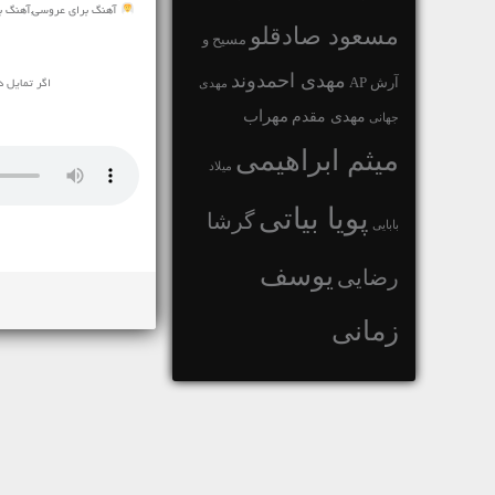
آهنگ برای عروسی,آهنگ بر
مسعود صادقلو
مسیح و
مهدی احمدوند
آرش AP
مهدی
اگر تمایل د
مهراب
مهدی مقدم
جهانی
میثم ابراهیمی
میلاد
پویا بیاتی
گرشا
بابایی
یوسف
رضایی
زمانی