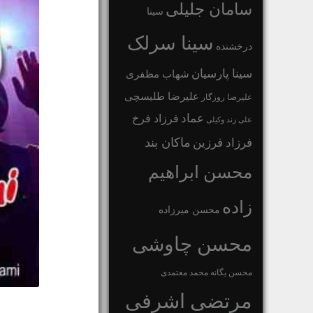
سامان جلیلی
سینا
سینا سرلک
درخشنده
سینا پارسیان
شهاب مظفری
علیرضا طلیسچی
علیرضا روزگار
عماد
فرزاد فرخ
علی زند وکیلی
ماکان بند
فرزاد فرزین
محسن ابراهیم
زاده
محسن میرزاده
محسن چاوشی
محسن یگانه
محمد معتمدی
مرتضی اشرفی