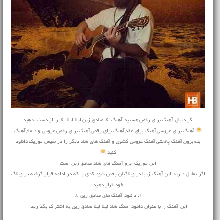
اگر دنبال آهنگ برای رقص هستید آهنگ ♬ صادق زین لیلا لیلا ♬ را از دست ندهید
آهنگ برای عروسی,آهنگ برای عقد,آهنگ برای رقص,آهنگ برای رقص عروس و داماد,آهنگ
بله برون,آهنگ پاتختی,آهنگ عروس کشون و آهنگ های شاد دیگر را در نفیس موزیک دانلود
کنید
این موزیک جزو آهنگ های شاد صادق زین است
اگر تمایل دارید این آهنگ زیبا در وبلاگتان پخش شود کدی را که در ادامه قرار گرفته در وبلاگ
خود قرار دهید
♫ دانلود آهنگ های صادق زین ♫
این آهنگ را با عنوان دانلود اهنگ شاد لیلا لیلا صادق زین به اشتراک بگذارید.