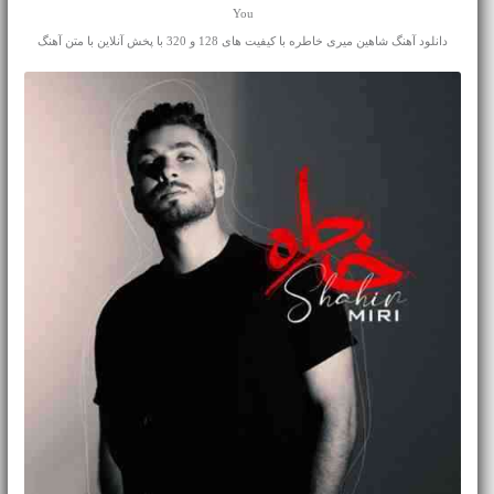
You
دانلود آهنگ شاهین میری خاطره با کیفیت های 128 و 320 با پخش آنلاین با متن آهنگ