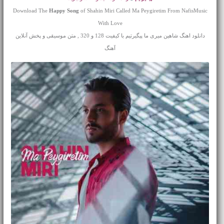
Download The
Happy Song
of Shahin Miri Called Ma Peygiretim From NafisMusic
With Love
دانلود اهنگ شاهین میری ما پیگیرتیم با کیفیت 128 و 320 , متن موسیقی و پخش آنلاین
آهنگ