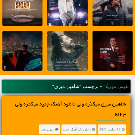
نفیس موزیک
»
برچسب "شاهین میری"
شاهین میری میگذره ولی دانلود آهنگ جدید میگذره ولی
MP3
11 نوامبر 2020
دانلود تک آهنگ جدید
بدون نظر