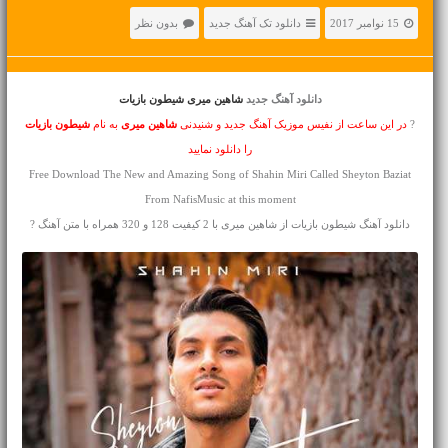
15 نوامبر 2017
دانلود تک آهنگ جدید
بدون نظر
دانلود آهنگ جدید
شاهین میری شیطون بازیات
?
در این ساعت از نفیس موزیک آهنگ جدید و شنیدنی
شاهین میری
به نام
شیطون بازیات
را دانلود نمایید
Free Download The New and Amazing Song of Shahin Miri Called Sheyton Baziat
From NafisMusic at this moment
دانلود آهنگ شیطون بازیات از شاهین میری با 2 کیفیت 128 و 320 همراه با متن آهنگ ?