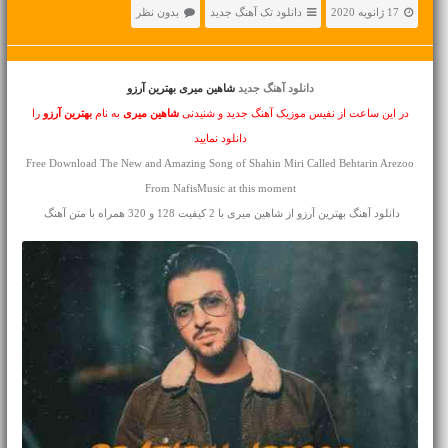
17 ژانویه 2020
دانلود تک آهنگ جدید
بدون نظر
دانلود آهنگ جدید
شاهین میری بهترین آرزو
در این ساعت از نفیس موزیک آهنگ جدید و شنیدنی
شاهین میری
به نام
بهترین آرزو
را
دانلود نمایید
Free Download The New and Amazing Song of Shahin Miri Called Behtarin Arezoo
From NafisMusic at this moment
دانلود آهنگ بهترین آرزو از شاهین میری با 2 کیفیت 128 و 320 همراه با متن آهنگ