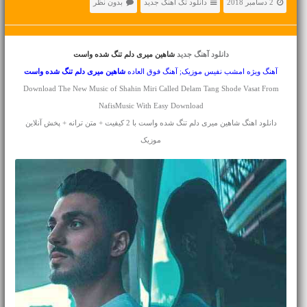
2 دسامبر 2018
دانلود تک آهنگ جدید
بدون نظر
دانلود آهنگ جدید
شاهین میری دلم تنگ شده واست
آهنگ ویژه امشب نفیس موزیک; آهنگ فوق العاده
شاهین میری
دلم تنگ شده واست
Download The New Music of Shahin Miri Called Delam Tang Shode Vasat From
NafisMusic With Easy Download
دانلود اهنگ شاهین میری دلم تنگ شده واست با 2 کیفیت + متن ترانه + پخش آنلاین
موزیک