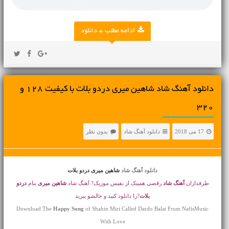
ادامه مطلب + دانلود
دانلود آهنگ شاد شاهین میری دردو بلات با کیفیت 128 و
320
17 می 2018
دانلود آهنگ شاد
بدون نظر
دانلود آهنگ شاد
شاهین میری دردو بلات
طرفداران
آهنگ شاد
رقصی همینک از نفیس موزیک? آهنگ شاد
شاهین میری
بنام
دردو
بلات
?را دانلود کنید و حالشو ببرید
Download The
Happy Song
of Shahin Miri Called Dardo Balat From NafisMusic
With Love