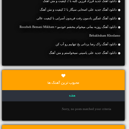
دانلود آهنگ جديد فرزاد فرزین کلبه با 2 کیفیت و متن آهنگ
دانلود آهنگ جديد علی اصحابی سیگار با 2 کیفیت و متن آهنگ
دانلود آهنگ غمگین یادمون رفت فریدون آسرایی با کیفیت عالی
دانلود آهنگ روزبه بمانی میخوام ببخشم خودمو • Roozbeh Bemani Mikham
Bebakhsham Khodamo
دانلود آهنگ راک رضا یزدانی یخ تنهاییم رو آب کن
دانلود آهنگ جديد علی یاسینی نمیخواستم و متن آهنگ
محبوب ترین آهنگ ها
هفته
Sorry, no posts matched your criteria.