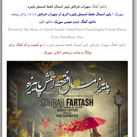
دانلود آهنگ
سهراب فرتاش پاییز امسال فقط اسمش پاییزه
موزیک ?
پاییز امسال فقط اسمش پاییزه اثری از سهراب فرتاش
♬♪♬♪ را از رسانه
دانلود آهنگ جدید
;
نفیس موزیک
دانلود کنید
Download The Music of Sohrab Fartash Called Paeeze Emsal Faghat Esmesh Paeeze
From NafisMusic Now
دانلود آهنگ سهراب فرتاش پاییز امسال فقط اسمش پاییزه با
دو کیفیت و کد آهنگ برای
وبلاگ و سایت و پخش آنلاین موزیک