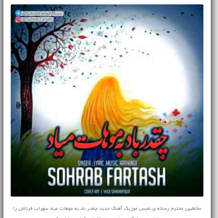
مخاطبین محترم رسانه ی نفیس موزیک آهنگ جدید چقدر باد به موهات میاد سهراب فرتاش را