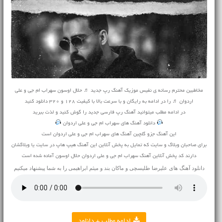
مخاطبین محترم رسانه ی نفیس موزیک آهنگ رپ جدید ♬ حلال اوسون سهراب ام جی و علی
اردوان ♬ را در ادامه به رایگان و با سرعت بالا با کیفیت 128 و 320 دانلود کنید
در ادامه مطلب میتوانید
آهنگ
رپ فارسی جدید را گوش کنید و لذت ببرید
دانلود آهنگ های سهراب ام جی و علی اردوان
این آهنگ جزو گلچین آهنگ های سهراب ام جی و علی اردوان است
برای صاحبان وبلاگ و سایت که تمایل به پخش آنلاین این آهنگ هیپ هاپ در سایت یا وبلاگشان
دارند کد پخش آنلاین آهنگ سهراب ام جی و علی اردوان حلال اوسون آماده شده است
دانلود آهنگ های
علیرضا طلیسچی
و
ماکان بند
و
میثم ابراهیمی
را به شما پیشنهاد میکنیم
ادامه مطلب + دانلود