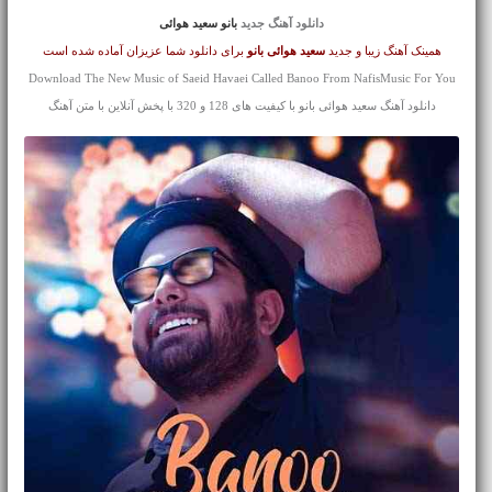
دانلود آهنگ جدید
بانو سعید هوائی
همینک آهنگ زیبا و جدید
سعید هوائی
بانو
برای دانلود شما عزیزان آماده شده است
Download The New Music of Saeid Havaei Called Banoo From NafisMusic For You
دانلود آهنگ سعید هوائی بانو با کیفیت های 128 و 320 با پخش آنلاین با متن آهنگ