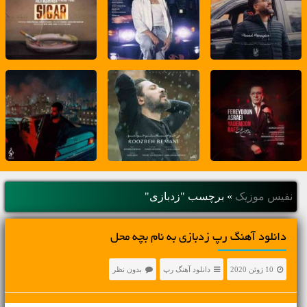
نفیس موزیک
»
برچسب "زدبازی"
دانلود آهنگ رپ زدبازی به نام بچه محل
10 ژوئن 2020
دانلود آهنگ رپ
بدون نظر