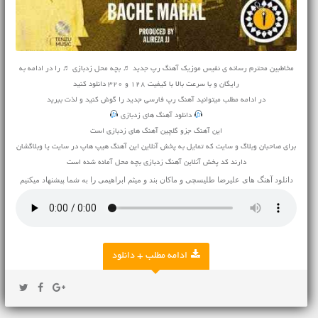
مخاطبین محترم رسانه ی نفیس موزیک آهنگ رپ جدید ♬ بچه محل زدبازی ♬ را در ادامه به
رایگان و با سرعت بالا با کیفیت 128 و 320 دانلود کنید
در ادامه مطلب میتوانید
آهنگ
رپ فارسی جدید را گوش کنید و لذت ببرید
دانلود آهنگ های زدبازی
این آهنگ جزو گلچین آهنگ های زدبازی است
برای صاحبان وبلاگ و سایت که تمایل به پخش آنلاین این آهنگ هیپ هاپ در سایت یا وبلاگشان
دارند کد پخش آنلاین آهنگ زدبازی بچه محل آماده شده است
دانلود آهنگ های
علیرضا طلیسچی
و
ماکان بند
و
میثم ابراهیمی
را به شما پیشنهاد میکنیم
ادامه مطلب + دانلود