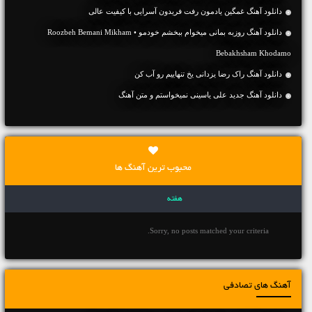
دانلود آهنگ غمگین یادمون رفت فریدون آسرایی با کیفیت عالی
دانلود آهنگ روزبه بمانی میخوام ببخشم خودمو • Roozbeh Bemani Mikham
Bebakhsham Khodamo
دانلود آهنگ راک رضا یزدانی یخ تنهاییم رو آب کن
دانلود آهنگ جديد علی یاسینی نمیخواستم و متن آهنگ
محبوب ترین آهنگ ها
هفته
Sorry, no posts matched your criteria.
آهنگ های تصادفی