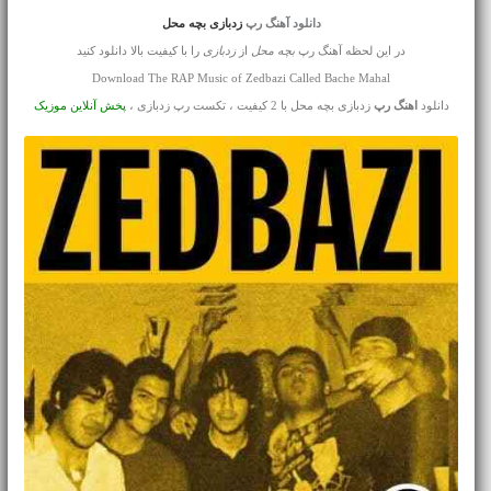
دانلود آهنگ رپ
زدبازی بچه محل
در این لحظه آهنگ رپ
بچه محل
از
زدبازی
را با کیفیت بالا دانلود کنید
Download The RAP Music of Zedbazi Called Bache Mahal
دانلود
اهنگ رپ
زدبازی بچه محل با 2 کیفیت ، تکست رپ زدبازی ،
پخش آنلاین موزیک