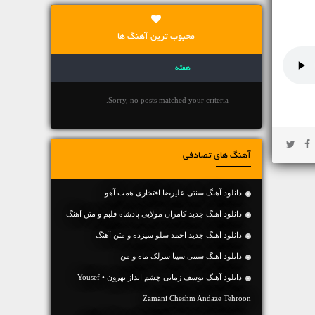
محبوب ترین آهنگ ها
هفته
Sorry, no posts matched your criteria.
آهنگ های تصادفی
دانلود آهنگ سنتی علیرضا افتخاری همت آهو
دانلود آهنگ جديد کامران مولایی پادشاه قلبم و متن آهنگ
دانلود آهنگ جديد احمد سلو سیزده و متن آهنگ
دانلود آهنگ سنتی سینا سرلک ماه و من
دانلود آهنگ یوسف زمانی چشم انداز تهرون • Yousef
Zamani Cheshm Andaze Tehroon