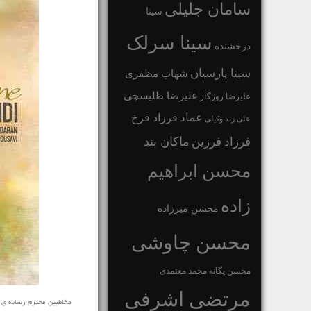
سامان جلیلی
سینا
سینا سرلک
درخشنده
سینا پارسیان
شهاب مظفری
علیرضا طلیسچی
علیرضا روزگار
عماد
فرزاد فرخ
علی زند وکیلی
ماکان بند
فرزاد فرزین
محسن ابراهیم
زاده
محسن میرزاده
محسن چاوشی
محسن یگانه
محمد معتمدی
مرتضی اشرفی
مخاطبین محترم رسانه ی نفیس 