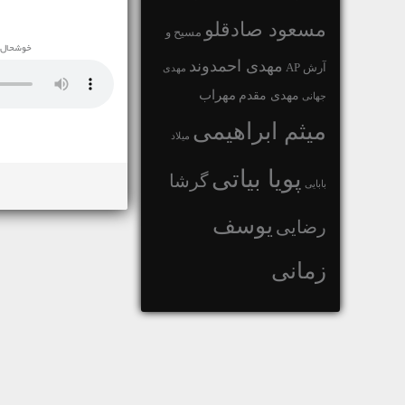
مسعود صادقلو
مسیح و
خوشحال م
مهدی احمدوند
آرش AP
مهدی
مهراب
مهدی مقدم
جهانی
میثم ابراهیمی
میلاد
پویا بیاتی
گرشا
بابایی
یوسف
رضایی
زمانی