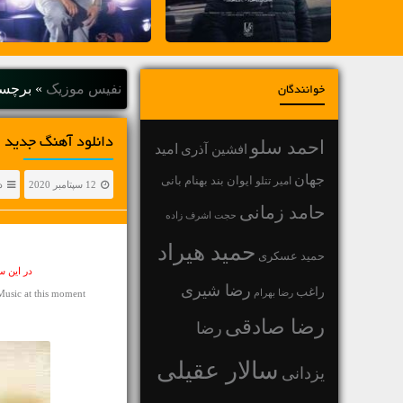
نفیس موزیک
»
برچسب
خوانندگان
دانلود آهنگ جديد رامین خر
احمد سلو
افشین آذری
امید
جهان
بهنام بانی
امیر تتلو
ایوان بند
12 سپتامبر 2020
د
حامد زمانی
حجت اشرف زاده
حمید هیراد
حمید عسکری
در این 
رضا شیری
راغب
رضا بهرام
usic at this moment
رضا صادقی
رضا
سالار عقیلی
یزدانی