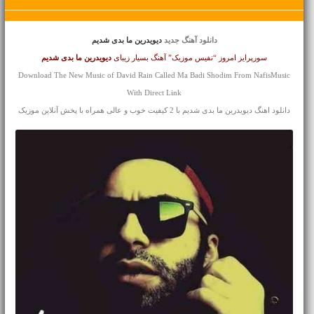
دانلود آهنگ جدید
دیویدرین ما بدی شدیم
سورپرایز امروز “نفیس موزیک” آهنگ بسیار زیبای
دیویدرین
ما بدی شدیم
Download The New Music of David Rain Called Ma Badi Shodim From NafisMusic
With Direct Link
دانلود اهنگ دیویدرین ما بدی شدیم با 2 کیفیت خوب و عالی همراه با پخش آنلاین موزیک