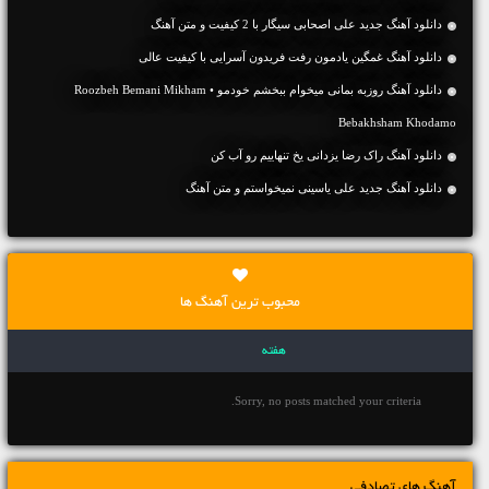
دانلود آهنگ جديد علی اصحابی سیگار با 2 کیفیت و متن آهنگ
دانلود آهنگ غمگین یادمون رفت فریدون آسرایی با کیفیت عالی
دانلود آهنگ روزبه بمانی میخوام ببخشم خودمو • Roozbeh Bemani Mikham
Bebakhsham Khodamo
دانلود آهنگ راک رضا یزدانی یخ تنهاییم رو آب کن
دانلود آهنگ جديد علی یاسینی نمیخواستم و متن آهنگ
محبوب ترین آهنگ ها
هفته
Sorry, no posts matched your criteria.
آهنگ های تصادفی