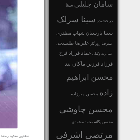
سامان جلیلی
سینا
سینا سرلک
درخشنده
سینا پارسیان
شهاب مظفری
علیرضا طلیسچی
علیرضا روزگار
عماد
فرزاد فرخ
علی زند وکیلی
ماکان بند
فرزاد فرزین
محسن ابراهیم
زاده
محسن میرزاده
محسن چاوشی
محسن یگانه
محمد معتمدی
مرتضی اشرفی
مخاطبین محترم رسانه ی نفی