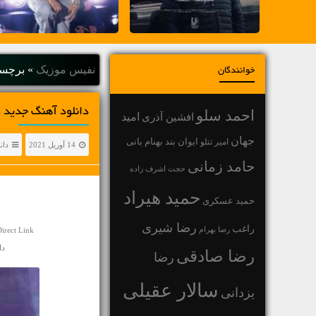
نفیس موزیک
»
برچسب
خوانندگان
دانلود آهنگ جديد د
احمد سلو
افشین آذری
امید
جهان
بهنام بانی
امیر تتلو
ایوان بند
14 آوریل 2021
دان
حامد زمانی
حجت اشرف زاده
حمید هیراد
حمید عسکری
رضا شیری
راغب
رضا بهرام
irect Link
دانل
رضا صادقی
رضا
سالار عقیلی
یزدانی