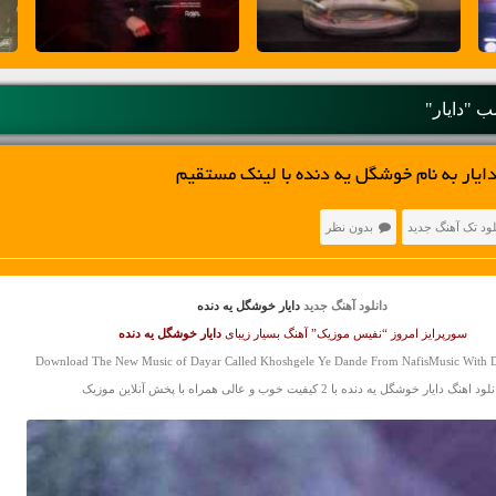
 "دایار"
ایار به نام خوشگل یه دنده با لینک مستقیم
لود تک آهنگ جدید
بدون نظر
دانلود آهنگ جدید
دایار خوشگل یه دنده
سورپرایز امروز “نفیس موزیک” آهنگ بسیار زیبای
دایار
خوشگل یه دنده
Download The New Music of Dayar Called Khoshgele Ye Dande From NafisMusic With D
ود اهنگ دایار خوشگل یه دنده با 2 کیفیت خوب و عالی همراه با پخش آنلاین موزیک