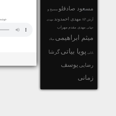
مسعود صادقلو
مسیح و
مهدی احمدوند
آرش AP
مهدی
خوشحال
مهراب
مهدی مقدم
جهانی
میثم ابراهیمی
میلاد
پویا بیاتی
گرشا
بابایی
یوسف
رضایی
زمانی