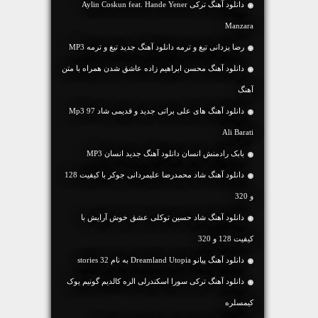
دانلود آهنگ ترکی Aylin Coskun feat. Hande Yener
Manzara
رضا یزدانی تیغ و ترمه دانلود آهنگ جدید تیغ و ترمه MP3
دانلود آهنگ محسن ابراهیم زاده عاشق شدن همراه با متن
آهنگ
دانلود آهنگ های علی براتی جدید و قدیمی شاد Mp3 97
Ali Barati
بابک رادمنش انسان دانلود آهنگ جدید انسان MP3
دانلود آهنگ شاد محمدرضا علیمردانی جوکر با کیفیت 128
و 320
دانلود آهنگ شاد حسین توکلی عشق خوش آرایش با
کیفیت 128 و 320
دانلود آهنگ پیانو Dreamland Utopia به نام 32 stories
دانلود آهنگ ترکی سورا اسکندرلی الره کالدیم گونیم یوک
کیمسلره