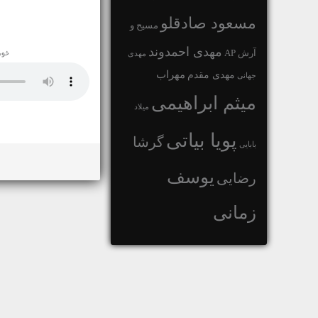
مسعود صادقلو
مسیح و
مهدی احمدوند
آرش AP
مهدی
خوش
مهراب
مهدی مقدم
جهانی
میثم ابراهیمی
میلاد
پویا بیاتی
گرشا
بابایی
یوسف
رضایی
زمانی