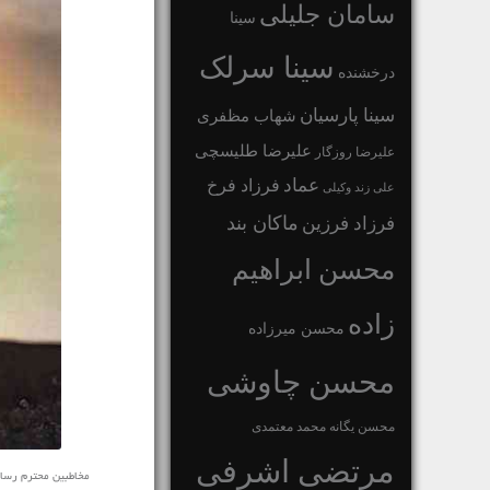
سامان جلیلی
سینا
سینا سرلک
درخشنده
سینا پارسیان
شهاب مظفری
علیرضا طلیسچی
علیرضا روزگار
عماد
فرزاد فرخ
علی زند وکیلی
ماکان بند
فرزاد فرزین
محسن ابراهیم
زاده
محسن میرزاده
محسن چاوشی
محسن یگانه
محمد معتمدی
مرتضی اشرفی
مخاطبین محترم رسانه ی 