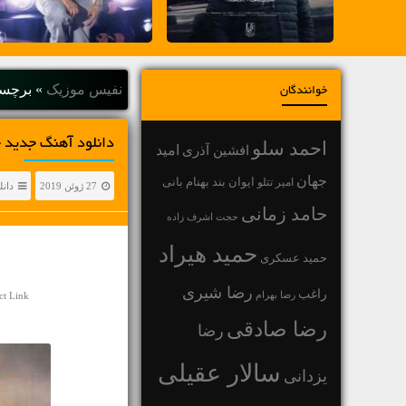
نفیس موزیک
»
برچسب
خوانندگان
دانلود آهنگ جديد خ
احمد سلو
افشین آذری
امید
جهان
بهنام بانی
امیر تتلو
ایوان بند
27 ژوئن 2019
دانل
حامد زمانی
حجت اشرف زاده
حمید هیراد
حمید عسکری
رضا شیری
راغب
رضا بهرام
ct Link
رضا صادقی
رضا
سالار عقیلی
یزدانی