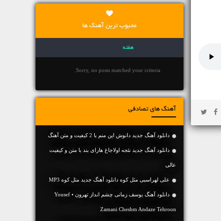
محبوب ترین آهنگ ها
هفته
Sorry, no posts matched your criteria.
آهنگ های تصادفی
دانلود آهنگ جديد دانوش این منم با 2 کیفیت و متن آهنگ
دانلود آهنگ جديد نئجه اولاجاغ هارای بند با متن و کیفیت
عالی
علی لهراسبی مثل کوه دانلود آهنگ جدید مثل کوه MP3
دانلود آهنگ یوسف زمانی چشم انداز تهرون • Yousef
Zamani Cheshm Andaze Tehroon