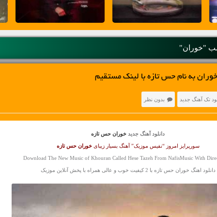
 "خوران"
وران به نام حس تازه با لینک مستقیم
ود تک آهنگ جدید
بدون نظر
دانلود آهنگ جدید
خوران حس تازه
سورپرایز امروز “نفیس موزیک” آهنگ بسیار زیبای
خوران
حس تازه
Download The New Music of Khouran Called Hese Tazeh From NafisMusic With Dire
دانلود اهنگ خوران حس تازه با 2 کیفیت خوب و عالی همراه با پخش آنلاین موزیک