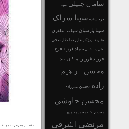
سامان جلیلی
سینا
سینا سرلک
درخشنده
سینا پارسیان
شهاب مظفری
علیرضا طلیسچی
علیرضا روزگار
عماد
فرزاد فرخ
علی زند وکیلی
ماکان بند
فرزاد فرزین
محسن ابراهیم
زاده
محسن میرزاده
محسن چاوشی
محسن یگانه
محمد معتمدی
مرتضی اشرفی
مخاطبین محترم رسانه ی نفیس موزی