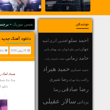
نفیس موزیک
»
برچسب
خوانندگان
دانلود آهنگ جديد ب
احمد سلو
افشین آذری
امید
جهان
بهنام بانی
امیر تتلو
ایوان بند
29 ژوئن 2018
دانل
حامد زمانی
حجت اشرف زاده
حمید هیراد
حمید عسکری
همینک آهنگ زیب
رضا شیری
راغب
رضا بهرام
usic For You
دانلود آهنگ
رضا صادقی
رضا
سالار عقیلی
یزدانی